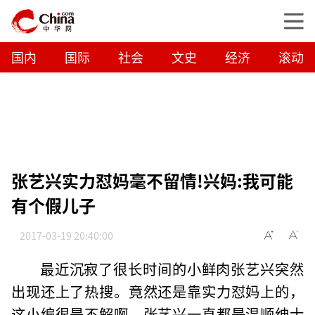
国内
国际
社会
文史
经济
滚动
张艺兴实力怼妈毫不留情!兴妈:我可能
有个假儿子
2017-03-19 20:40:00
最近沉寂了很长时间的小鲜肉张艺兴突然
出现还上了热搜。竟然还是靠实力怼妈上的，
这小编很是不解啊，张艺兴一直都是温顺绅士