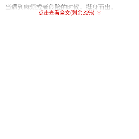
当遇到麻烦或者危险的时候，挺身而出。
点击查看全文(剩余
32
%)
《蓝色生死恋》
日剧:日剧女主性格就丰富多了，有傻白
甜，也有腹黑心机重的，一般女主角都是靠自
己一路打怪，即使有遇到帮忙的人，主要也是
靠自己独立解决麻烦的，并且爱情不一定是比
重最大的。
《黑色皮革手册》