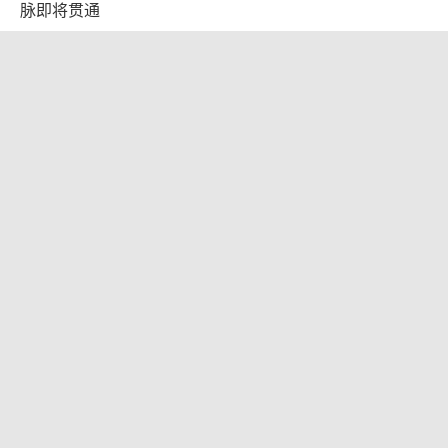
脉即将贯通
2026-08-09 13:14:56
陈伟霆：还以为是成毅的演唱会呢 绿海
应援成焦点
2026-08-09 12:08:14
原北京军区副司令员李永金逝世 享年84
岁
2026-08-09 07:16:45
几元成本 千万市值蒸发 AI广告翻车引
发品牌危机