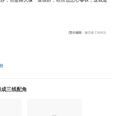
(
责任编辑
：穆启春 CN063)
校
刀成三线配角