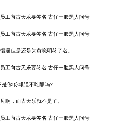
点懵逼但是还是为黄晓明签了名。
是你!你难道不吃醋吗?
天见啊，而古天乐就不是了。