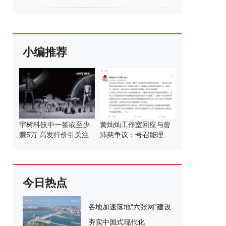
小编推荐
宇树科技中一签或至少
黄灿灿工作室回应与曾
赚5万 高发行价引关注
沛慈争议：号召能理智
发言
今日热点
各地加速落地“六张网”建设
夯实中国式现代化