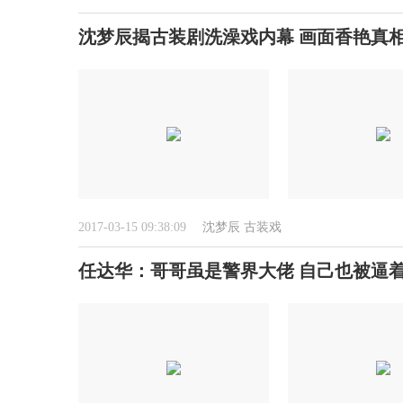
沈梦辰揭古装剧洗澡戏内幕 画面香艳真相
2017-03-15 09:38:09
沈梦辰
古装戏
任达华：哥哥虽是警界大佬 自己也被逼着