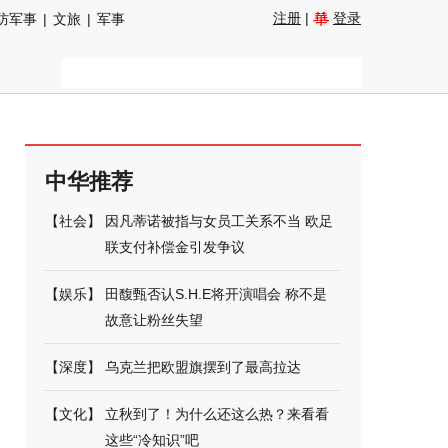
注册
|
登录
防军事
|
文旅
|
军事
中华推荐
【
社会
】
因凡蒂诺被指与女员工关系不当 欧足
联支付补偿金引发争议
【
娱乐
】
田馥甄否认S.H.E将开演唱会 称不是
故意让粉丝失望
【
深度
】
乌克兰把欧盟旗摆到了最高拉达
【
文化
】
立秋到了！为什么还这么热？来看看
这些“冷知识”吧