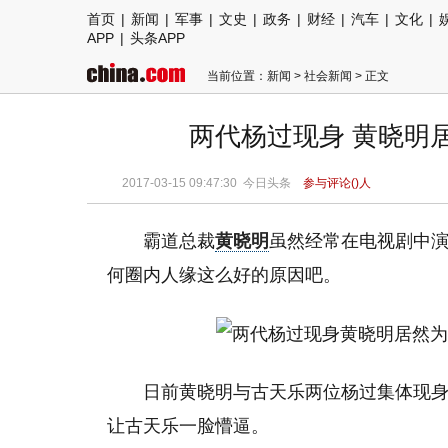
首页
|
新闻
|
军事
|
文史
|
政务
|
财经
|
汽车
|
文化
|
APP
|
头条APP
当前位置：
新闻
>
社会新闻
> 正文
两代杨过现身 黄晓明
2017-03-15 09:47:30 今日头条
参与评论(
)人
霸道总裁
黄晓明
虽然经常在电视剧中
何圈内人缘这么好的原因吧。
日前黄晓明与古天乐两位杨过集体现
让古天乐一脸懵逼。