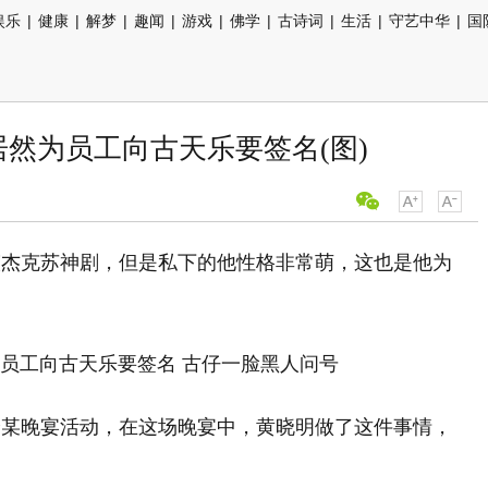
娱乐
|
健康
|
解梦
|
趣闻
|
游戏
|
佛学
|
古诗词
|
生活
|
守艺中华
|
国
居然为员工向古天乐要签名(图)
演杰克苏神剧，但是私下的他性格非常萌，这也是他为
身某晚宴活动，在这场晚宴中，黄晓明做了这件事情，