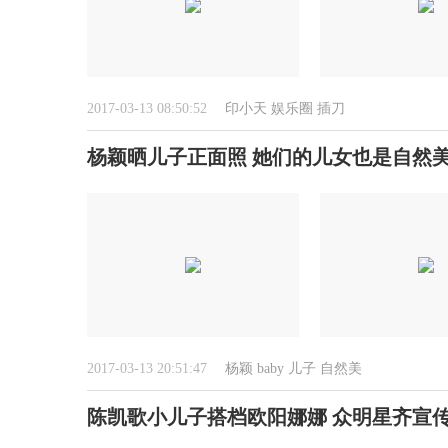
2017-03-13 08:50:52
印小天
娱乐圈
插刀
杨颖晒儿子正面照 她们的儿女也是自然
2017-03-13 20:51:47
杨颖
baby
儿子
自然美
陈凯歌小儿子搭档欧阳娜娜 众明星齐宣