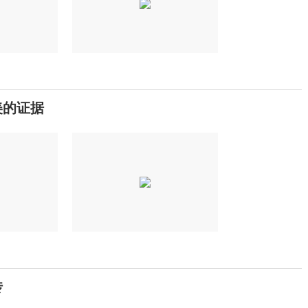
美的证据
传