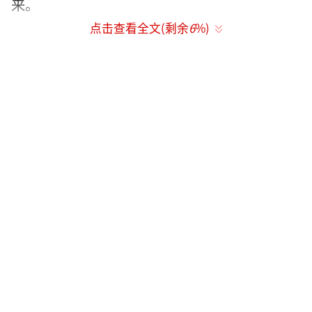
来。
点击查看全文(剩余
6
%)
这个地方对于他们来说有着特别的意义，
作为一对热衷于追寻北极光的夫妻，他们曾到
访此地30余次。