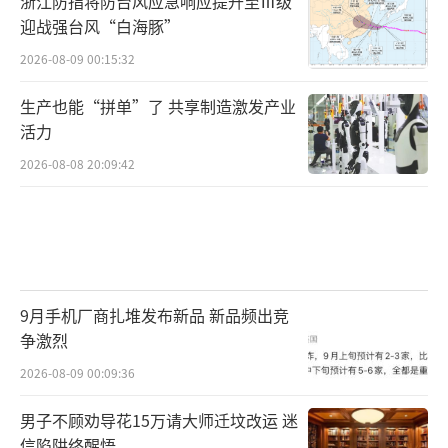
浙江防指将防台风应急响应提升至Ⅲ级
迎战强台风“白海豚”
2026-08-09 00:15:32
生产也能“拼单”了 共享制造激发产业
活力
2026-08-08 20:09:42
9月手机厂商扎堆发布新品 新品频出竞
争激烈
2026-08-09 00:09:36
男子不顾劝导花15万请大师迁坟改运 迷
信陷阱终醒悟