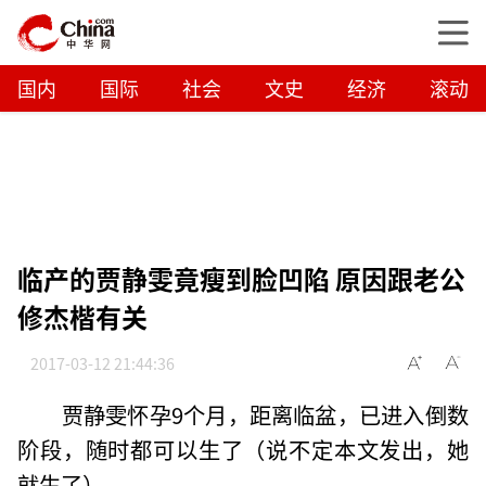
国内
国际
社会
文史
经济
滚动
临产的贾静雯竟瘦到脸凹陷 原因跟老公
修杰楷有关
2017-03-12 21:44:36
贾静雯怀孕9个月，距离临盆，已进入倒数
阶段，随时都可以生了（说不定本文发出，她
就生了）。