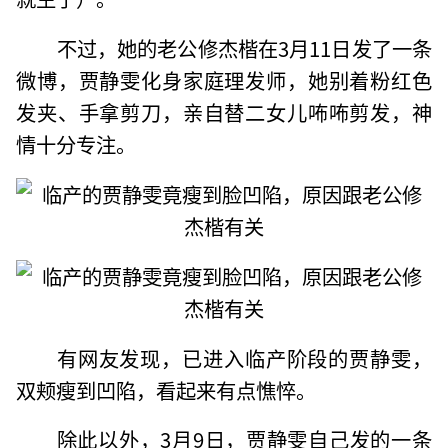
不过，她的老公修杰楷在3月11日发了一条
微博，贾静雯化身家庭理发师，她别着粉红色
发夹、手拿剪刀，亲自替二女儿咘咘剪发，神
情十分专注。
有网友发现，已进入临产阶段的贾静雯，
双颊瘦到凹陷，看起来有点憔悴。
除此以外，3月9日，贾静雯自己发的一条