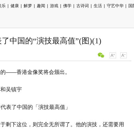
娱乐
|
健康
|
解梦
|
趣闻
|
游戏
|
佛学
|
古诗词
|
生活
|
守艺中华
|
国
中国的“演技最高值”(图)(1)
一的——香港金像奖将会颁出。
栋和吴镇宇
至于剩下这位，则完全无所谓了。他的演技，还需要用