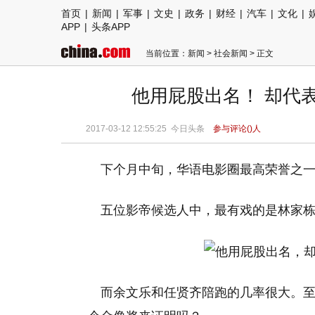
首页
|
新闻
|
军事
|
文史
|
政务
|
财经
|
汽车
|
文化
|
APP
|
头条APP
当前位置：
新闻
>
社会新闻
> 正文
他用屁股出名！ 却代表了
2017-03-12 12:55:25 今日头条
参与评论(
)人
下个月中旬，华语电影圈最高荣誉之
五位影帝候选人中，最有戏的是林家
而余文乐和任贤齐陪跑的几率很大。