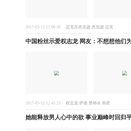
2017-03-12 13:00:58
迈克尔杰克逊
杰克逊
迈克
中国粉丝示爱权志龙 网友：不想想他们
2017-03-12 12:45:23
权志龙
萨德
禁韩令
韩星
她能释放男人心中的欲 事业巅峰时回归平