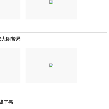
衣大闹警局
成了癌