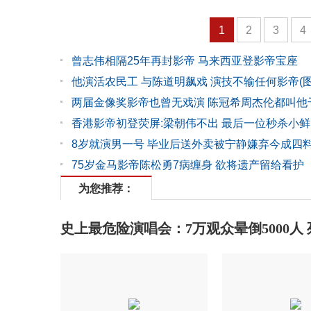
1
2
3
4
曾志伟相隔25年再封影帝 马来西亚登影帝宝座
他演活农民工 与陈道明飙戏 演技不输任何影帝(图
两届金像奖影帝也曾无戏演 陈冠希周杰伦都叫他
香港影帝初登荧屏:梁朝伟不出 最后一位秒杀小鲜
8岁就演男一号 毕业后送外卖被宁静嫌弃今成四
75岁金马影帝陈松勇7病缠身 欲将遗产留给看护
为您推荐：
史上最危险演唱会：7万观众晕倒5000人 死