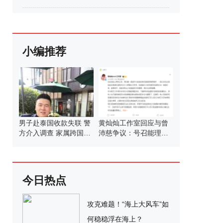
小编推荐
男子赴泰国收款失联 警
黄灿灿工作室回应与曾
方介入调查 家属跨国营
沛慈争议：号召能理智
救54天
发言
今日热点
攻克难题！“海上大风车”如
何稳稳浮在海上？