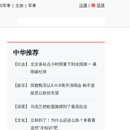
注册
|
登录
防军事
|
文旅
|
军事
中华推荐
【
社会
】
北京多站点小时雨量下到全国第一 暴
雨破纪录
【
娱乐
】
田馥甄否认S.H.E将开演唱会 称不是
故意让粉丝失望
【
深度
】
乌克兰把欧盟旗摆到了最高拉达
【
文化
】
立秋到了！为什么还这么热？来看看
这些“冷知识”吧