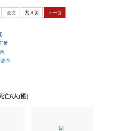
全文
共
4
页
下一页
)
干爹
肉
料影帝
亡6人(图)