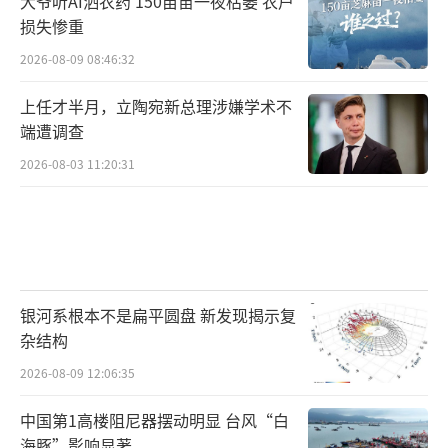
大爷听AI洒农药 150亩苗一夜枯萎 农户
损失惨重
2026-08-09 08:46:32
上任才半月，立陶宛新总理涉嫌学术不
端遭调查
2026-08-03 11:20:31
银河系根本不是扁平圆盘 新发现揭示复
杂结构
2026-08-09 12:06:35
中国第1高楼阻尼器摆动明显 台风“白
海豚”影响显著