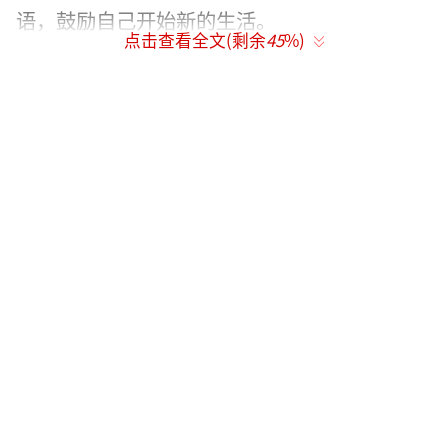
语，鼓励自己开始新的生活。
点击查看全文(剩余
45
%)
2016年娱乐圈最热议的事件当属王宝强与
马蓉的离婚风波，王宝强控诉妻子马蓉与经纪
人宋喆有婚外情，之后宋喆的妻子杨慧也表示
正在与宋喆办理离婚手续。
自被卷入这场风波以来，杨慧也受到不小
的舆论压力。现在看到她愿意放下过去，不再
难过，网友们都为她感到高兴，纷纷留言祝她