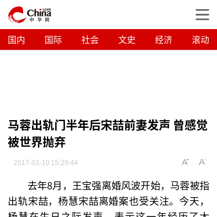
国内
国际
社会
文史
经济
滚动
马蓉出轨门半年后宋喆前妻发声 曾感觉
被世界抛弃
2017-03-10 15:29:44
去年8月，王宝强离婚风波开始，马蓉被指
出轨宋喆，杨慧宋喆离婚案也受关注。今天，
杨慧在生日之际发声，表示这一年经历了太