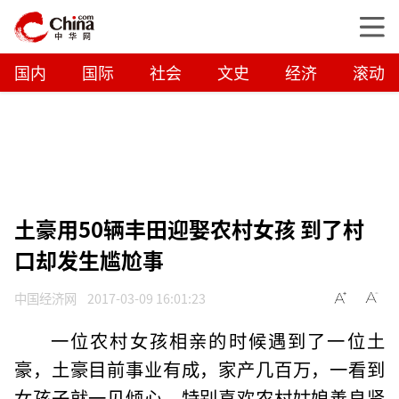
国内
国际
社会
文史
经济
滚动
土豪用50辆丰田迎娶农村女孩 到了村
口却发生尴尬事
中国经济网
2017-03-09 16:01:23
一位农村女孩相亲的时候遇到了一位土
豪，土豪目前事业有成，家产几百万，一看到
女孩子就一见倾心，特别喜欢农村姑娘善良贤