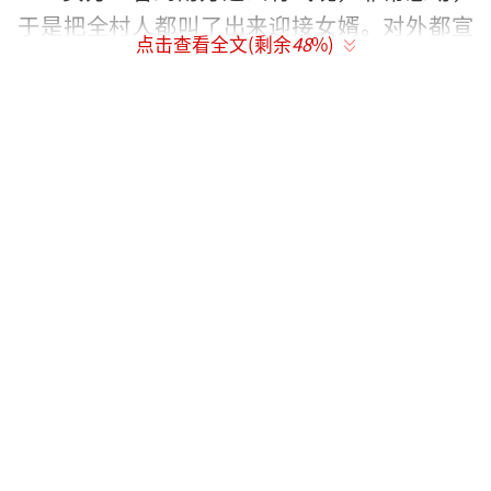
于是把全村人都叫了出来迎接女婿。对外都宣
点击查看全文(剩余
48
%)
称，尽管两人年龄相差很大，但不是为了钱，
而是为了真爱。
结婚后，女方家里客人门庭若市，当然这
是后话。
当新郎车子开到了村口之后，尴尬的一幕
却发生了，有一位司机因为驾驶技术不佳，结
果轮子给陷了半边进去，动弹不得。
车子陷进去后，村民亲戚们都很着急，站
在汽车旁边像热锅上的蚂蚁一样。随着村民的
聚集，很快，大伙合力把汽车抬了出来，让婚
礼得以继续。