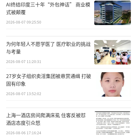
AI终结印度三十年“外包神话” 商业模
而他们也希望得到大家的祝福。
式被颠覆
2026-08-07 09:25:50
为何年轻人不愿学医了 医疗职业的挑战
与考量
2026-08-07 11:20:31
27岁女子组织卖淫集团被悬赏通缉 打破
固有印象
2026-08-07 13:52:02
上海一酒店房间爬满床虱 住客反被怼
酒店态度引众怒
2026-08-06 17:16:24