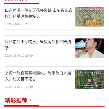
明朝，身份非常多，身价极高，隐形富豪，能
山东菏泽一件元青花杯失踪 山东省文旅
作词作曲，2013年低调成婚有一个可爱的女
厅：已受理相关投诉
儿。这些年玲花也是偶尔唱唱歌其他时间也都
2026-08-07 13:22:51
在相夫教子。
玲花累到不停喝水，曾毅闲到和伴舞猜
拳
2026-08-07 10:29:30
曾毅老婆面容清秀，据消息称也是一名歌
手，气质上她和玲花截然不同，那看来二人走
上海一处露营基地爆火，周末数百人涌
不到一起是个人喜好的原因，这么多年的感情
入，村民苦不堪言
也只停留在搭档关系，非常纯洁。但由于二人
2026-08-07 13:19:49
都一直以情侣模样出镜让大众误以为二人是一
对令各自家庭中重要的另一半感到困扰，二人
精彩推荐
决定单飞，凤凰传奇将成为历史，即将解散。