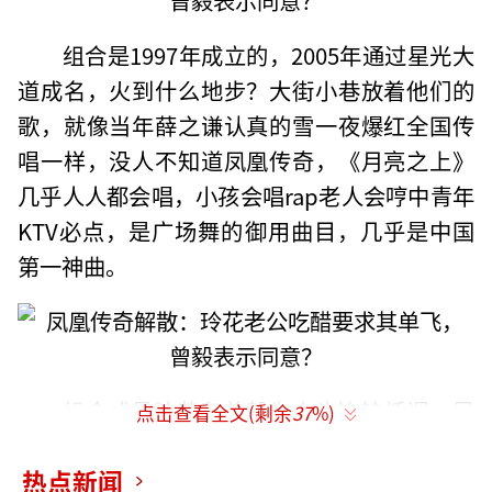
组合是1997年成立的，2005年通过星光大
道成名，火到什么地步？大街小巷放着他们的
歌，就像当年薛之谦认真的雪一夜爆红全国传
唱一样，没人不知道凤凰传奇，《月亮之上》
几乎人人都会唱，小孩会唱rap老人会哼中青年
KTV必点，是广场舞的御用曲目，几乎是中国
第一神曲。
组合成员玲花和曾毅为人也比较低调，导
点击查看全文(剩余
37
%)
致误导大众都以为他们俩是一对，其实他们早
热点新闻
已各自成婚有了幸福的家庭。玲花老公名叫徐