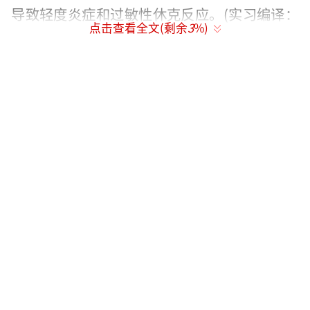
导致轻度炎症和过敏性休克反应。(实习编译：
点击查看全文(剩余
3
%)
王玉霞 审稿：朱盈库)
（责任编辑：周晶晶 CN032）