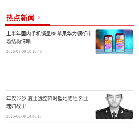
路，费了九牛二虎之力，才赶到指定地点，接
热点新闻
亲完毕后，新郎的家人，给包了一袋糖果两盒
烟，这些东西连油钱都不够。”王老板说起自
上半年国内手机销量榜 苹果华为领衔市
己的遭遇，感慨万千。
场结构清晰
2026-08-09 10:10:43
年仅23岁 夏士远空降时坠地牺牲 烈士
魂归故里
2026-08-09 14:46:17