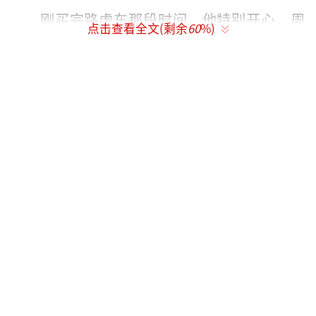
刚买完路虎车那段时间，他特别开心，周
点击查看全文(剩余
60
%)
围的朋友都很羡慕，自己也觉得有面子。有了
豪车之后，不免有身边的朋友打招呼，用其车
出个婚礼，给朋友捧捧场。
为此，出婚礼前一天下午，他都要把车洗
干净，加好油。婚礼当天，一早就赶到指定地
点，拉着新人或其家属，赶去迎亲。
起初，王老板觉得挺爽的，一亮相总有人
夸车高档漂亮。后来，逐渐地名声传开了，借
车的就多了。同事的哥们儿、朋友的侄儿……
面对接连不断的请求，王老板明显感到力
不从心。