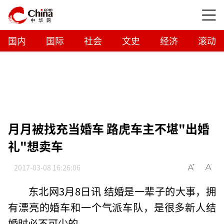
国内
国际
社会
文史
经济
滚动
月月被找充当婚车 路虎车主不堪"出婚
礼"想卖车
2017-03-08 16:26:06
东北网3月8日讯 结婚是一辈子的大事，拥
有漂亮的婚车和一个气派车队，是很多新人结
婚时必不可少的。