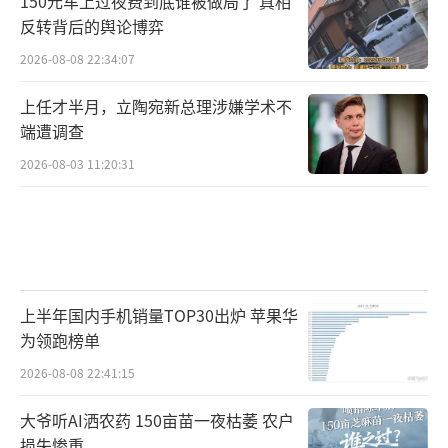
150元车上过夜费到底谁被做局了 真相
反转背后的舆论博弈
2026-08-08 22:34:07
上任才半月，立陶宛新总理涉嫌学术不
端遭调查
2026-08-03 11:20:31
上半年国内手机销量TOP30出炉 苹果华
为领跑榜单
2026-08-08 22:41:15
大爷听AI洒农药 150亩苗一夜枯萎 农户
损失惨重