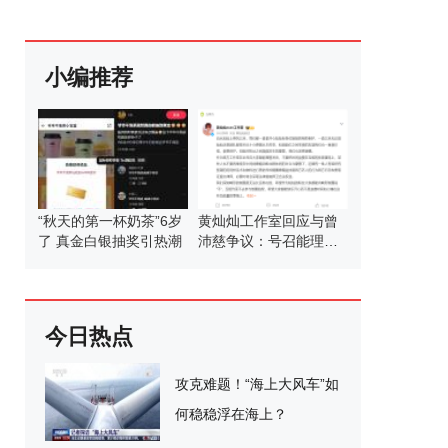
小编推荐
“秋天的第一杯奶茶”6岁
黄灿灿工作室回应与曾
了 真金白银抽奖引热潮
沛慈争议：号召能理智
发言
今日热点
攻克难题！“海上大风车”如
何稳稳浮在海上？