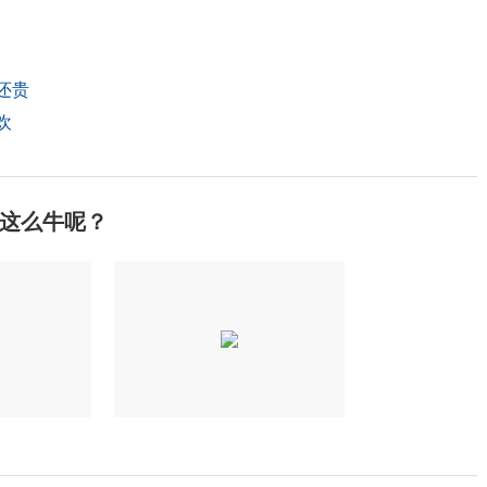
还贵
欢
这么牛呢？