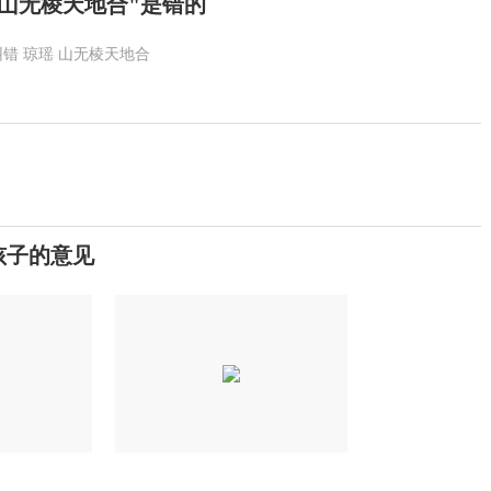
"山无棱天地合"是错的
纠错
琼瑶
山无棱天地合
孩子的意见