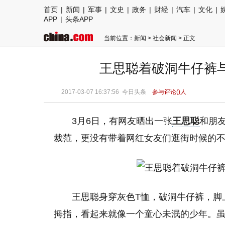
首页
|
新闻
|
军事
|
文史
|
政务
|
财经
|
汽车
|
文化
|
APP
|
头条APP
当前位置：
新闻
>
社会新闻
> 正文
王思聪着破洞牛仔裤
2017-03-07 16:37:56 今日头条
参与评论(
)人
3月6日，有网友晒出一张
王思聪
和朋
裁范，更没有带着网红女友们逛街时候的
王思聪身穿灰色T恤，破洞牛仔裤，脚
拇指，看起来就像一个童心未泯的少年。