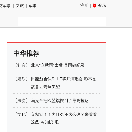
注册
|
登录
防军事
|
文旅
|
军事
中华推荐
【
社会
】
北京“立秋雨”太猛 暴雨破纪录
【
娱乐
】
田馥甄否认S.H.E将开演唱会 称不是
故意让粉丝失望
【
深度
】
乌克兰把欧盟旗摆到了最高拉达
【
文化
】
立秋到了！为什么还这么热？来看看
这些“冷知识”吧