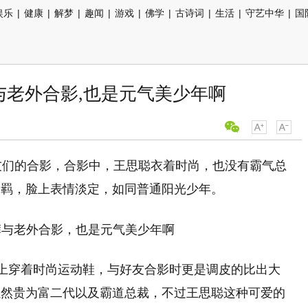
娱乐
|
健康
|
解梦
|
趣闻
|
游戏
|
佛学
|
古诗词
|
生活
|
守艺中华
|
国
与老外合影,也是元气美少年啊
友们的合影，合影中，王思聪衣着时尚，也没有霸气总
不羁，脸上表情淡定，如同普通阳光少年。
上穿着时尚运动鞋，与好友合影时更是调皮的比出大
虽然贵为富二代以及霸道总裁，不过王思聪这种可爱的