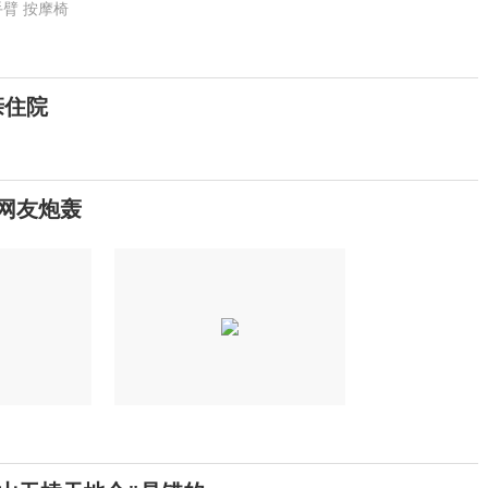
手臂
按摩椅
亲住院
网友炮轰