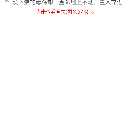
点击查看全文(剩余
37
%)
▼正在他胡思乱想之际，母鸡身下又有动
静，母猫也钻了出来！原来母猫跑到温暖的鸡
舍生产，还拖家带口跑到母鸡身下取暖。一般
来说，刚刚生产完的母猫攻击性很强，没想到
这只猫咪如此特别，竟然把母鸡当成了温暖的
被子。
▼现在猫咪一家被安置到了安全的地方，
鸡舍又恢复了平静。