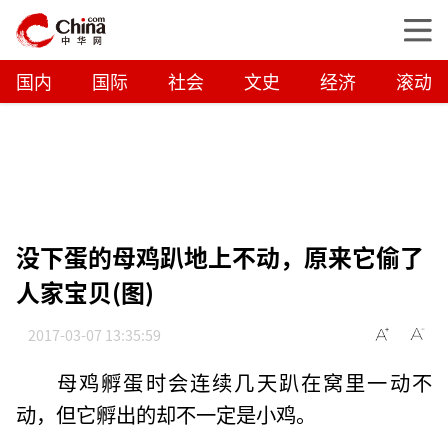
国内
国际
社会
文史
经济
滚动
没下蛋的母鸡趴地上不动，原来它偷了
人家宝贝(图)
2017-03-07 13:35:59
母鸡孵蛋时会连续几天趴在窝里一动不
动，但它孵出的却不一定是小鸡。