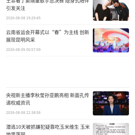
王菲看了窦靖童歌手总决赛 隐身式陪伴
引发关注
2026-08-08 19:29:45
云南省运会开幕式以“春”为主线 创新
展现昆明风采
2026-08-09 00:57:09
央视新主播李秋莹孙亚鹏亮相 新面孔传
递权威资讯
2026-08-08 22:38:56
潜逃10天被抓嫌犯疑靠吃玉米维生 玉米
地里落网