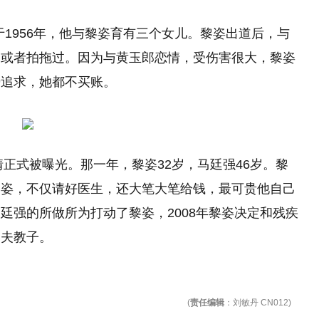
生于1956年，他与黎姿育有三个女儿。黎姿出道后，与
闻或者拍拖过。因为与黄玉郎恋情，受伤害很大，黎姿
势追求，她都不买账。
情正式被曝光。那一年，黎姿32岁，马廷强46岁。黎
黎姿，不仅请好医生，还大笔大笔给钱，最可贵他自己
廷强的所做所为打动了黎姿，2008年黎姿决定和残疾
相夫教子。
(
责任编辑
：刘敏丹 CN012)