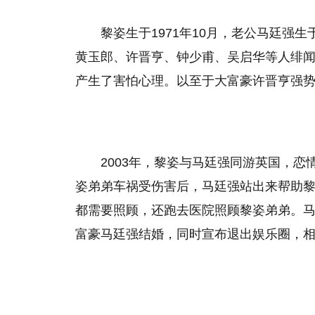
黎姿生于1971年10月，老公马廷强
黄玉郎、许晋亨、钟少甫、吴启华等人绯
产生了害怕心理。以至于大富豪许晋亨强
2003年，黎姿与马廷强同游英国，恋
姿弟弟车祸受伤害后，马廷强站出来帮助
都需要照顾，还跑去医院照顾黎姿弟弟。马
富豪马廷强结婚，同时宣布退出娱乐圈，