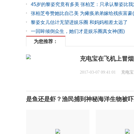
45岁的黎姿究竟有多美 张柏芝：只承认黎姿比我
张柏芝夸赞她比自己美 为瘫痪弟弟嫁给残疾富豪(
黎姿女儿估计无望进娱乐圈 和妈妈相差太远了
一回眸倾倒众生，她们才是娱乐圈真女神(图)
为您推荐：
充电宝在飞机上冒烟
2017-03-07 09:41:01
充电宝
是鱼还是虾？渔民捕到神秘海洋生物被吓呆