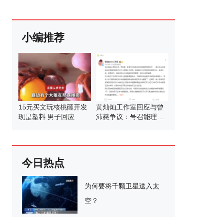
小编推荐
15元买文玩核桃砸开发
黄灿灿工作室回应与曾
现是塑料 男子回应
沛慈争议：号召能理智
发言
今日热点
为何要将千颗卫星送入太
空？