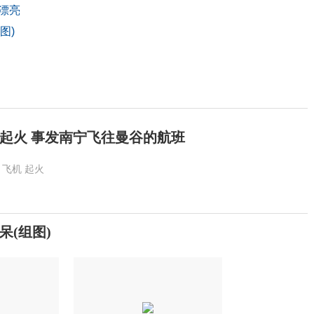
漂亮
图)
起火 事发南宁飞往曼谷的航班
飞机
起火
(组图)