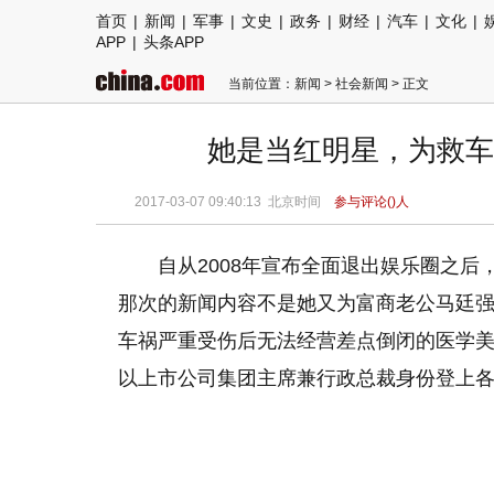
首页
|
新闻
|
军事
|
文史
|
政务
|
财经
|
汽车
|
文化
|
APP
|
头条APP
当前位置：
新闻
>
社会新闻
> 正文
她是当红明星，为救车
2017-03-07 09:40:13
北京时间
参与评论(
)人
自从2008年宣布全面退出娱乐圈之后
那次的新闻内容不是她又为富商老公马廷
车祸严重受伤后无法经营差点倒闭的医学
以上市公司集团主席兼行政总裁身份登上