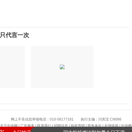
年只代言一次
网上不良信息举报电话：010-56177181 执行主编：闫宪宝 CN066
8月高温热浪来袭，这些地方需注意
关于中华网
|
广告服务
|
联系我们
|
招聘信息
|
版权声明
|
豁免条款
|
友情链接
|
中华网