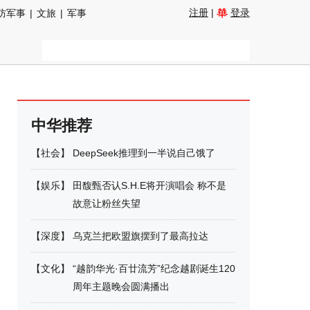
注册
|
登录
防军事
|
文旅
|
军事
中华推荐
【
社会
】
DeepSeek推理到一半说自己饿了
【
娱乐
】
田馥甄否认S.H.E将开演唱会 称不是
故意让粉丝失望
【
深度
】
乌克兰把欧盟旗摆到了最高拉达
【
文化
】
“越韵华光·百廿流芳”纪念越剧诞生120
周年主题晚会圆满播出