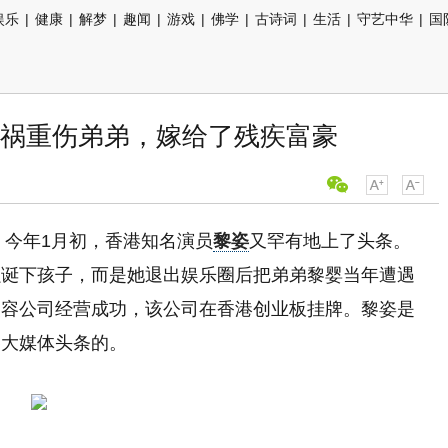
娱乐
|
健康
|
解梦
|
趣闻
|
游戏
|
佛学
|
古诗词
|
生活
|
守艺中华
|
国
祸重伤弟弟，嫁给了残疾富豪
，今年1月初，香港知名演员
黎姿
又罕有地上了头条。
强诞下孩子，而是她退出娱乐圈后把弟弟黎婴当年遭遇
美容公司经营成功，该公司在香港创业板挂牌。黎姿是
各大媒体头条的。