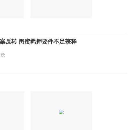
案反转 闺蜜羁押要件不足获释
性侵