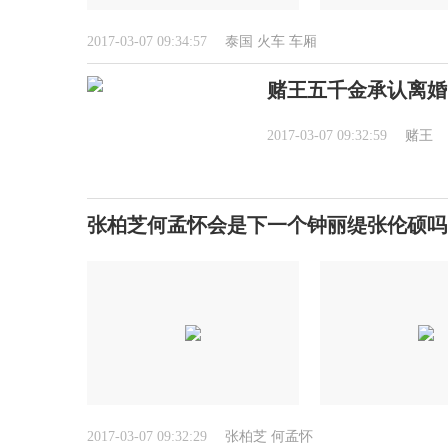
2017-03-07 09:34:57
泰国
火车
车厢
赌王五千金承认离婚
2017-03-07 09:32:59
赌王
张柏芝何孟怀会是下一个钟丽缇张伦硕吗
2017-03-07 09:32:29
张柏芝
何孟怀