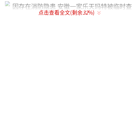
点击查看全文(剩余
32
%)
乐天玛特宿州店今天也张贴公告，表示从3
月6日起闭店进行整改，整改后营业时间会通知
顾客。对持IC卡的顾客，待正常营业后通知使
用。
新安晚报、安徽网见习记者张磊