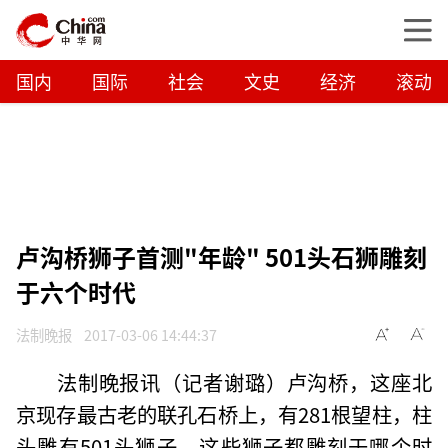
国内
国际
社会
文史
经济
滚动
卢沟桥狮子首测"年龄" 501头石狮雕刻
于六个时代
法制晚报
2017-03-06 14:44:37
法制晚报讯（记者谢璐）卢沟桥，这座北
京现存最古老的联孔石桥上，有281根望柱，柱
头雕有501头狮子。这些狮子都雕刻于哪个时