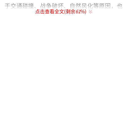
于交通碰撞、战争破坏、自然风化等原因，也
点击查看全文(剩余
61
%)
会有损毁和修复。”卢沟桥文化旅游区文保部
部长乔亚军介绍，卢沟桥石狮的雕刻跨越了金
代、元代、明代、清代、民国，到如今已是六
个时代，最年轻的狮子仅20岁。“1988年9月3
日是一个雷雨天，桥上的68号望柱被雷击中，
柱头上的石狮也被损毁。1997年进行了修
复。”
前后跨越800多年，但具体哪些狮子雕刻于
哪个时代，相关研究却一片空白。“上世纪50
年代，以罗哲文为代表的一些泰斗级文保专家
曾对卢沟桥现状进行过调查。当时，根据雕刻
风格，结合史料，判断桥上的石狮多以明清为