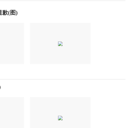
歉(图)
)