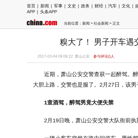
首页
|
新闻
|
军事
|
文史
|
政务
|
财经
|
汽车
|
文化
|
APP
|
头条APP
当前位置：
新闻
>
社会新闻
> 正文
糗大了！ 男子开车遇
2017-03-04 09:06:22 萧山公安
参与评论(
)人
近期，萧山公安交警查获一起醉驾。醉
大胆上路，交警也是服了。2月27日，该
1查酒驾，醉驾男竟大便失禁
2月19日晚，萧山公安交警大队衙前