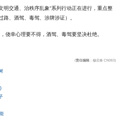
“创文明交通、治秩序乱象”系列行动正在进行，重点整
乱过路、酒驾、毒驾、涉牌涉证）。
家，侥幸心理要不得，酒驾、毒驾要坚决杜绝。
(
责任编辑
：穆启春 CN063)
树
)
子
能