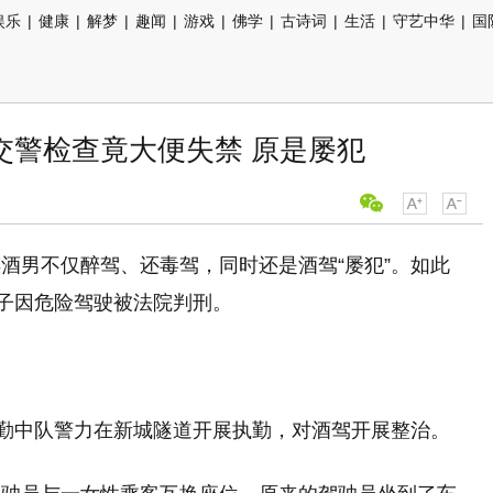
娱乐
|
健康
|
解梦
|
趣闻
|
游戏
|
佛学
|
古诗词
|
生活
|
守艺中华
|
国
交警检查竟大便失禁 原是屡犯
酒男不仅醉驾、还毒驾，同时还是酒驾“屡犯”。如此
男子因危险驾驶被法院判刑。
执勤中队警力在新城隧道开展执勤，对酒驾开展整治。