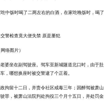
家吃中饭时喝了二两左右的白酒，在家吃晚饭时，喝了
（网络图片）
其老婆坐在副驾驶座。驾车至新城隧道北口时，由于肚
驾车，哪想换座时被交警逮了个正着。
行政拘留十二日，并责令社区戒毒三年；因醉驾被萧山
驾驶罪，被萧山法院判处拘役三个月十五日，并处罚金