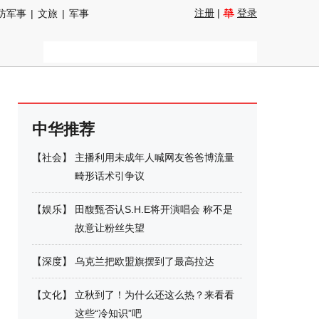
注册
|
登录
防军事
|
文旅
|
军事
中华推荐
【
社会
】
主播利用未成年人喊网友爸爸博流量
畸形话术引争议
【
娱乐
】
田馥甄否认S.H.E将开演唱会 称不是
故意让粉丝失望
【
深度
】
乌克兰把欧盟旗摆到了最高拉达
【
文化
】
立秋到了！为什么还这么热？来看看
这些“冷知识”吧