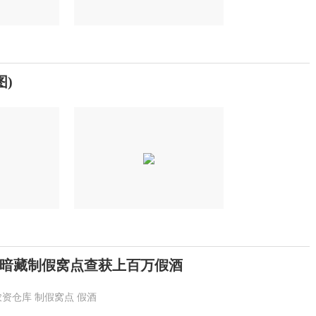
)
暗藏制假窝点查获上百万假酒
农资仓库
制假窝点
假酒