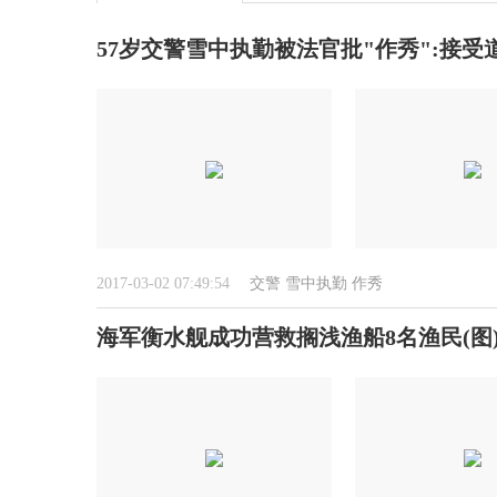
57岁交警雪中执勤被法官批"作秀":接受道
2017-03-02 07:49:54
交警
雪中执勤
作秀
海军衡水舰成功营救搁浅渔船8名渔民(图