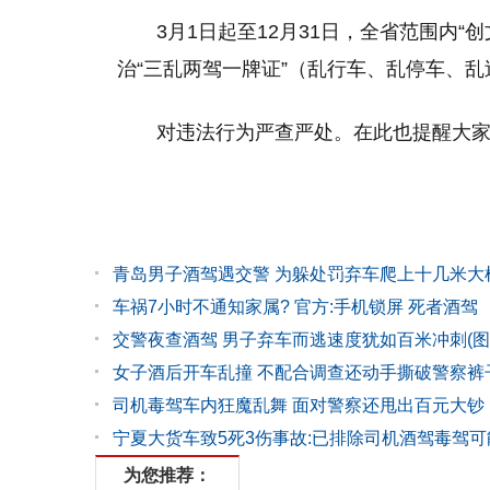
3月1日起至12月31日，全省范围内
治“三乱两驾一牌证”（乱行车、乱停车、
对违法行为严查严处。在此也提醒大
青岛男子酒驾遇交警 为躲处罚弃车爬上十几米大
车祸7小时不通知家属? 官方:手机锁屏 死者酒驾
交警夜查酒驾 男子弃车而逃速度犹如百米冲刺(图
女子酒后开车乱撞 不配合调查还动手撕破警察裤
司机毒驾车内狂魔乱舞 面对警察还甩出百元大钞
宁夏大货车致5死3伤事故:已排除司机酒驾毒驾可
为您推荐：