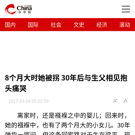
国内
国际
社会
文史
经济
滚动
8个月大时她被拐 30年后与生父相见抱
头痛哭
2017-03-04 05:02:59
离家时，还是襁褓之中的婴儿；回来时，
她的襁褓中，也有了两个月大的小女儿。30年
弹指一挥间，但这条回家路对于生在梁平、现