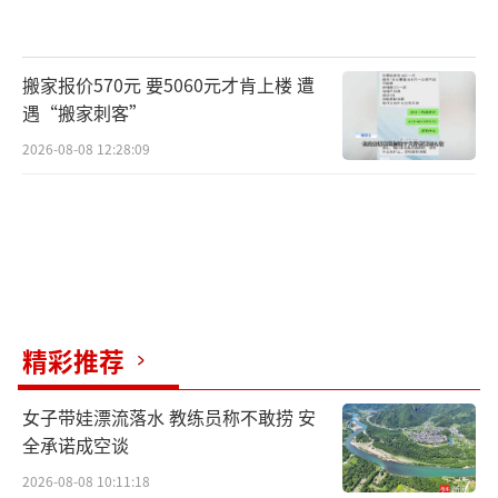
“从小，我问养父，我的妈妈呢？”胡秀
娟说，养父并没有刻意隐瞒，而是从小就对她
搬家报价570元 要5060元才肯上楼 遭
的身世坦诚相告。小时候，她虽然不懂“被
遇“搬家刺客”
拐”是什么意思，但是非常渴望能够有自己的
2026-08-08 12:28:09
妈妈。
寻亲：
爱看寻亲节目，亲戚鼓励她寻亲
在对妈妈的渴望和思念中，胡秀娟慢慢长
精彩推荐
大，渐渐也懂了自己的身世，有了寻亲的念
头。
女子带娃漂流落水 教练员称不敢捞 安
全承诺成空谈
起初，她不敢给养父说，害怕老人知道了
2026-08-08 10:11:18
难过。让人意外的是，最先鼓励她寻亲的是养