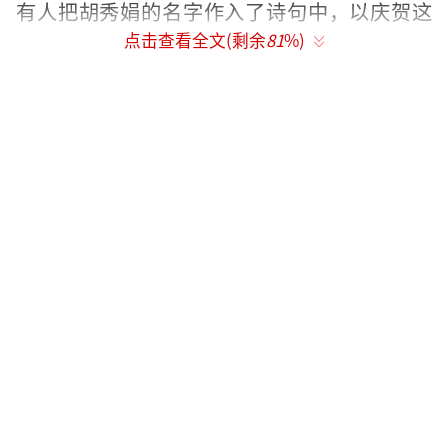
有人把胡秀娟的名字作入了诗句中，以庆贺这
点击查看全文(剩余
81
%)
次等了30年的团聚。
一袭黄衫，怀里抱着两个月大的女儿，手
里牵着老公，现在已经是河北沧州人的胡秀娟
出现在了54岁的生父任本乾面前，父女俩相拥
而泣。
这个场面持续了将近10分钟，胡秀娟同父
异母的弟弟、妹妹也跟他们抱在一起。继母在
一旁抱着胡秀娟的女儿，胡秀娟的丈夫也在背
后轻拍肩膀，一家人尽情享受这团聚的一刻。
这虽然是胡秀娟有记忆以来第一次来重
庆，但一下飞机就有了莫大的亲切感，“我真