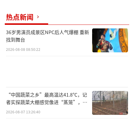
自己很可能是1986年7月和母亲一起被拐到河北
热点新闻
沧州的，第一次被拐的时候，她只有8个月大。
36岁男演员成景区NPC后人气爆棚 重新
任本乾记得，那个时候，前妻李明英（胡
找到舞台
秀娟的生母）带着女儿去赶集，就再也没回来
2026-08-08 08:50:22
过。后来，他找过在邻镇的前岳父母，报过
警，在重庆及福建等地寻找过，都杳无音讯。
他说：“我以为，这辈子再也不会找到女儿
了。”
“中国蔬菜之乡”最高温达41.8℃，记
8个月，还在襁褓之中的年纪，连妈妈的样
者实探蔬菜大棚感觉像进“蒸笼”，有
子都很模糊。从记事起，胡秀娟就没有任何有
村民称只能凌晨两点起来干活
2026-08-07 13:26:40
关母亲的印象：她在河北的养母去世的早，从
她懂事时，便跟养父相依为命。