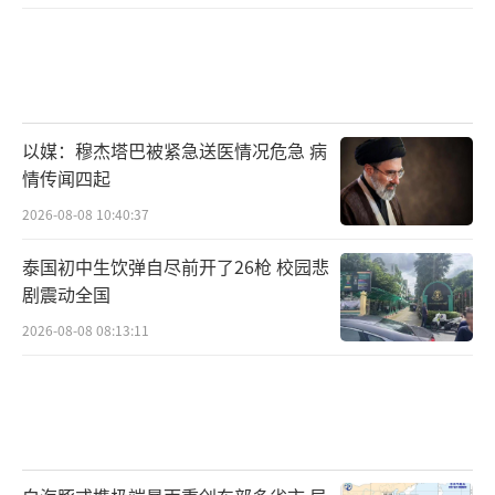
父母一家的亲戚。已故养母的三妹，胡秀娟的
三姨鼓励她去寻找自己的亲人。
这位“三姨”爱看寻亲节目，每一次都被
以媒：穆杰塔巴被紧急送医情况危急 病
感动。“三姨跟我说，孩子，你应该去寻
情传闻四起
亲。”胡秀说，30年的寻亲路异常漫长，她曾
2026-08-08 10:40:37
因为各种曲折、挫折而意欲放弃，但包括养父
在内的亲友均鼓励她继续下去。
泰国初中生饮弹自尽前开了26枪 校园悲
剧震动全国
“没有搞清楚这件事之前，你的人生是不
2026-08-08 08:13:11
完整的。找到以后，你也多了很多亲人，这绝
对是一件好事、应该做的事。”30年间，胡秀
娟作过无数努力，然而因为能想起来的信息有
限，最终只能作罢。