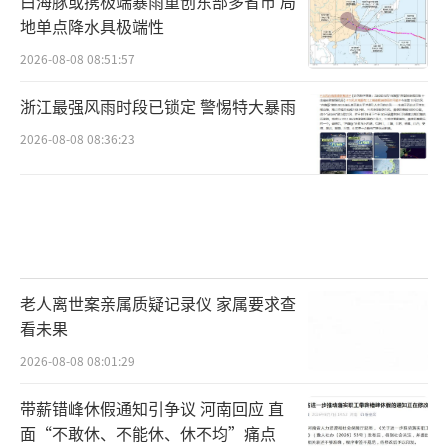
白海豚或携极端暴雨重创东部多省市 局
生父任本乾这边，老婆与女儿双双失散，
地单点降水具极端性
在找寻几年后，他到福建打工，并于1991年与
2026-08-08 08:51:57
现在的老婆结婚，育有一儿一女。虽然是“儿
浙江最强风雨时段已锁定 警惕特大暴雨
女双全”，但在老任的心中，失散的妻儿是他
心头永远无法释怀的痛。
2026-08-08 08:36:23
奇迹：
警方、志愿者联动，帮她找到回家路
老人离世案亲属质疑记录仪 家属要求查
△志愿者帮她找到了回家路。
看未果
2026-08-08 08:01:29
带薪错峰休假通知引争议 河南回应 直
面“不敢休、不能休、休不均”痛点