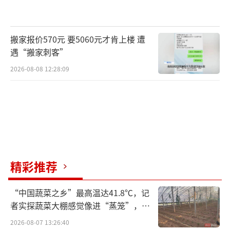
搬家报价570元 要5060元才肯上楼 遭
遇“搬家刺客”
2026-08-08 12:28:09
精彩推荐
“中国蔬菜之乡”最高温达41.8℃，记
者实探蔬菜大棚感觉像进“蒸笼”，有
村民称只能凌晨两点起来干活
2026-08-07 13:26:40