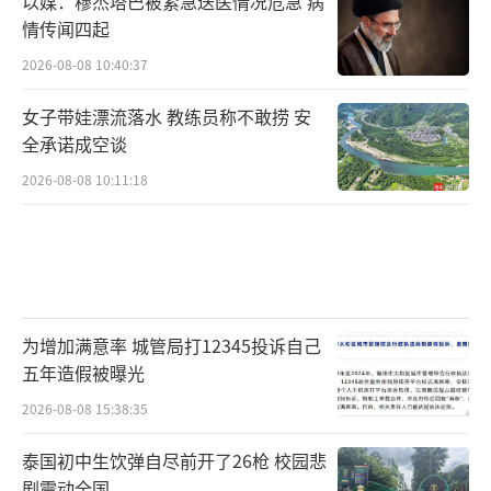
以媒：穆杰塔巴被紧急送医情况危急 病
情传闻四起
2026-08-08 10:40:37
女子带娃漂流落水 教练员称不敢捞 安
全承诺成空谈
2026-08-08 10:11:18
为增加满意率 城管局打12345投诉自己
五年造假被曝光
2026-08-08 15:38:35
泰国初中生饮弹自尽前开了26枪 校园悲
剧震动全国