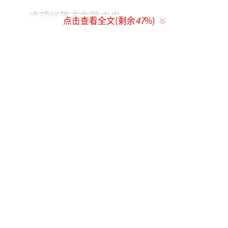
这顶帐篷支在路中央，
点击查看全文(剩余
47
%)
旁边还停着两辆婴儿车
记者走近后，
听见帐篷里传来女人的读书声
上前“敲了敲”帐篷
出来了一名女子
↓↓↓