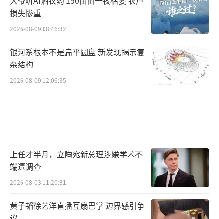
大爷听AI洒农药 150亩苗一夜枯萎 农户
损失惨重
2026-08-09 08:46:32
银河系根本不是扁平圆盘 新发现揭示复
杂结构
2026-08-09 12:06:35
上任才半月，立陶宛新总理涉嫌学术不
端遭调查
2026-08-03 11:20:31
黄子韬徐艺洋直播互扇巴掌 边界感引争
议