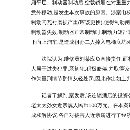
厢平层、制动器制动后,空载轿厢在对重重
意外移动,是发生本次事故的原因。涉案电
制动闸瓦衬磨损严重(应该更换),使得制动
制动器失效,制动器正常制动时,制动力矩严
下向上溜车,是造成祖孙二人掉入电梯底坑
法院认为,维修员刘某应负直接责任,而
人属于过失犯罪,系初犯,积极赔偿,并取得
作为量刑情节酌情从轻处罚,因此作出如上
记者了解到,案发后,该连锁酒店的投资
老太太孙女近亲属人民币100万元。在本
成和解协议,各自对被害人近亲属进行了经