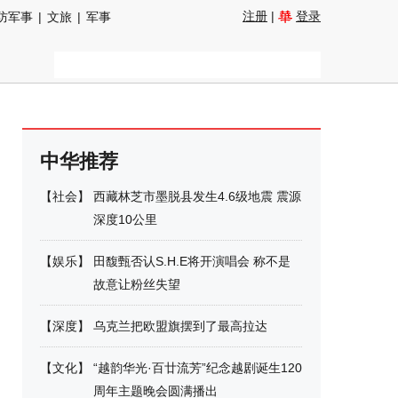
注册
|
登录
防军事
|
文旅
|
军事
中华推荐
【
社会
】
西藏林芝市墨脱县发生4.6级地震 震源
深度10公里
【
娱乐
】
田馥甄否认S.H.E将开演唱会 称不是
故意让粉丝失望
【
深度
】
乌克兰把欧盟旗摆到了最高拉达
【
文化
】
“越韵华光·百廿流芳”纪念越剧诞生120
周年主题晚会圆满播出