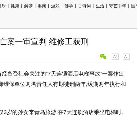
娱乐
|
健康
|
解梦
|
趣闻
|
游戏
|
佛学
|
古诗词
|
生活
|
守艺中华
|
国
亡案一审宣判 维修工获刑
经备受社会关注的“7天连锁酒店电梯事故”一案作出
电梯维保单位两名责任人有期徒刑两年,缓期两年执行和
年仅3岁的孙女来青岛旅游,在7天连锁酒店乘坐电梯时,