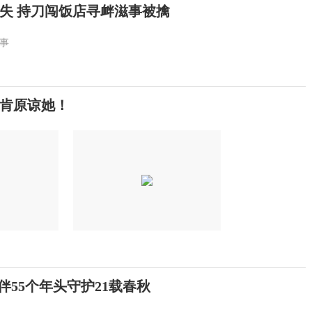
失 持刀闯饭店寻衅滋事被擒
事
不肯原谅她！
伴55个年头守护21载春秋