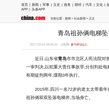
首页
|
新闻
|
军事
|
文史
|
政务
|
财经
|
汽车
|
文化
|
APP
|
头条APP
当前位置：
新闻
>
社会新闻
> 正文
青岛祖孙俩电梯坠
2017-03-02 08:40:34
法制网
参与评论(
)人
近日,山东省
青岛
市市北区人民法院对曾
一审判决,以犯重大责任事故罪,分别判处
有期徒刑两年,缓期3年执行。
2015年,四川一名72岁的老太太带着
祖孙俩双双坠落电梯井,当场身亡。