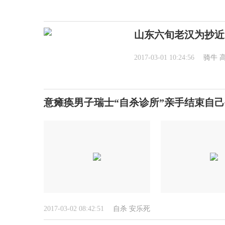
山东六旬老汉为抄近
2017-03-01 10:24:56
骑牛
意瘫痪男子瑞士“自杀诊所”亲手结束自
2017-03-02 08:42:51
自杀
安乐死