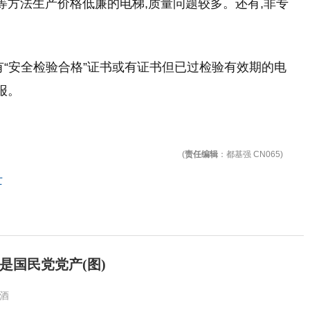
等方法生产价格低廉的电梯,质量问题较多。还有,非专
有“安全检验合格”证书或有证书但已过检验有效期的电
报。
(
责任编辑
：都基强 CN065)
亡
是国民党党产(图)
酒