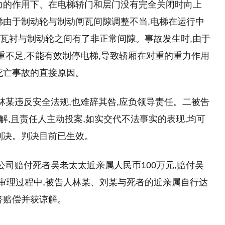
力的作用下、在电梯轿门和层门没有完全关闭时向上
梯由于制动轮与制动闸瓦间隙调整不当,电梯在运行中
闸瓦衬与制动轮之间有了非正常间隙。事故发生时,由于
重不足,不能有效制停电梯,导致轿厢在对重的重力作用
死亡事故的直接原因。
林某违反安全法规,也难辞其咎,应负领导责任。二被告
谅解,且责任人主动投案,如实交代不法事实的表现,均可
判决。判决目前已生效。
公司赔付死者吴老太太近亲属人民币100万元,赔付吴
案审理过程中,被告人林某、刘某与死者的近亲属自行达
济赔偿并获谅解。