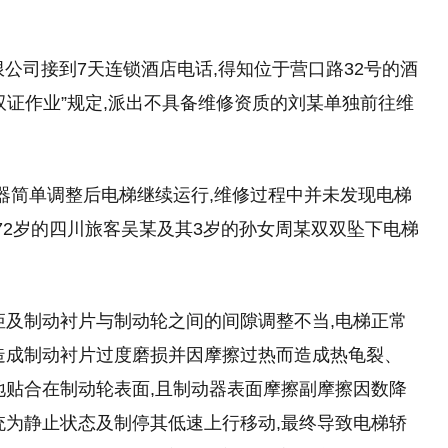
限公司接到7天连锁酒店电话,得知位于营口路32号的酒
双证作业”规定,派出不具备维修资质的刘某单独前往维
动器简单调整后电梯继续运行,维修过程中并未发现电梯
72岁的四川旅客吴某及其3岁的孙女周某双双坠下电梯
矩及制动衬片与制动轮之间的间隙调整不当,电梯正常
造成制动衬片过度磨损并因摩擦过热而造成热龟裂、
地贴合在制动轮表面,且制动器表面摩擦副摩擦因数降
统为静止状态及制停其低速上行移动,最终导致电梯轿