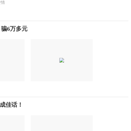
爱情
骗6万多元
亨成佳话！