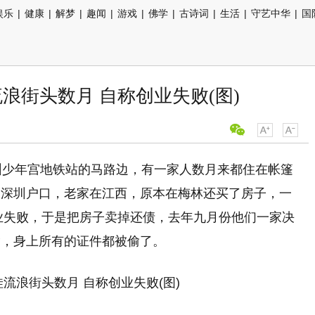
娱乐
|
健康
|
解梦
|
趣闻
|
游戏
|
佛学
|
古诗词
|
生活
|
守艺中华
|
国
浪街头数月 自称创业失败(图)
圳少年宫地铁站的马路边，有一家人数月来都住在帐篷
是深圳户口，老家在江西，原本在梅林还买了房子，一
创业失败，于是把房子卖掉还债，去年九月份他们一家决
偷，身上所有的证件都被偷了。