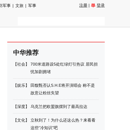
注册
|
登录
防军事
|
文旅
|
军事
中华推荐
【
社会
】
700米道路设5处红绿灯引热议 居民担
忧加剧拥堵
【
娱乐
】
田馥甄否认S.H.E将开演唱会 称不是
故意让粉丝失望
【
深度
】
乌克兰把欧盟旗摆到了最高拉达
【
文化
】
立秋到了！为什么还这么热？来看看
这些“冷知识”吧