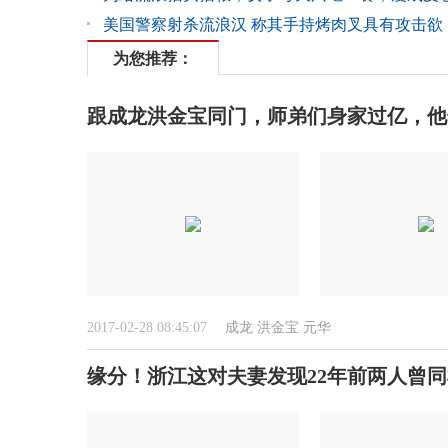
美国警察射杀流浪汉 称其手持烤肉叉具有攻击欲
为您推荐：
跟成龙洪金宝同门，师弟们身家过亿，他
2017-02-28 08:45:07
成龙
洪金宝
元华
缘分！浙江这对夫妻发现22年前两人曾同