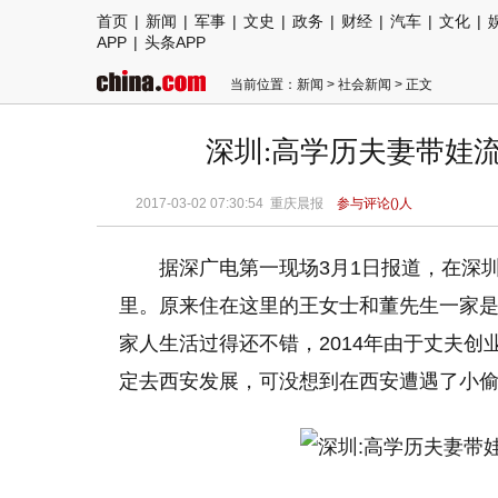
首页
|
新闻
|
军事
|
文史
|
政务
|
财经
|
汽车
|
文化
|
APP
|
头条APP
当前位置：
新闻
>
社会新闻
> 正文
深圳:高学历夫妻带娃流
2017-03-02 07:30:54
重庆晨报
参与评论(
)人
据深广电第一现场3月1日报道，在深
里。原来住在这里的王女士和董先生一家
家人生活过得还不错，2014年由于丈夫
定去西安发展，可没想到在西安遭遇了小