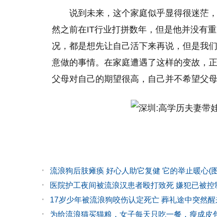
说到未来，这个家庭似乎显得很迷茫
然之前在IT行业打拼数年，但是他并没有
况，都是想先让自己活下来再说，但是我
意做的事情。在家庭遭遇了这样的变故，
父母对自己的期望很高，自己并不希望父
流浪狗后肢瘫痪 好心人助它复健 它的举止暖心(图
医院护工夜间被流浪汉患者殴打致死 嫌犯已被控
17岁少年被流浪狗咬伤认定死亡 葬礼途中突然醒
为给流浪猫买猫粮，女子每天只吃一餐，瘦成皮