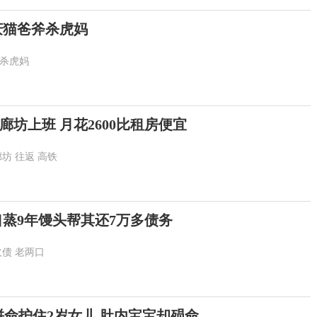
庆猫爸斧杀虎妈
杀虎妈
坊上班 月花2600比租房便宜
廊坊
往返
高铁
口蒸9年馒头帮其还7万多债务
欠债
老两口
拼命护住2岁女儿 肚内宝宝却殒命