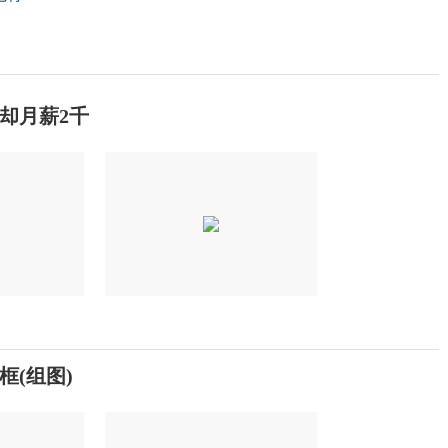
却月薪2千
框(组图)