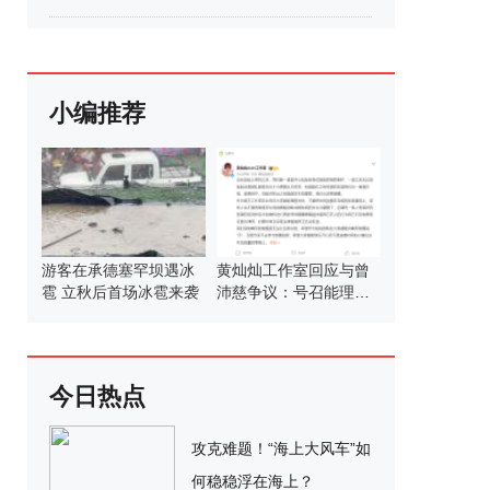
小编推荐
游客在承德塞罕坝遇冰
黄灿灿工作室回应与曾
雹 立秋后首场冰雹来袭
沛慈争议：号召能理智
发言
今日热点
攻克难题！“海上大风车”如
何稳稳浮在海上？