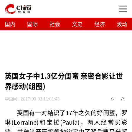
国内
国际
社会
文史
经济
滚动
英国女子中1.3亿分闺蜜 亲密合影让世
界感动(组图)
中国网
2017-03-01 11:01:43
英国有一对结识了17年之久的好闺蜜，罗
琳(Lorraine)和宝拉(Paula)，两人经常买彩
票，并曾半开玩笑般地约定中了奖后要平分奖