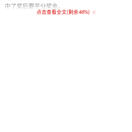
中了奖后要平分奖金。
点击查看全文(剩余
46
%)
网络配图
这真是一诺千金！英国女子中1.3亿分闺
蜜。近日据外国媒体报道，英国有一对结识了1
7年之久的好闺蜜，罗琳(Lorraine)和宝拉(Paul
a)，两人经常买彩票，并曾半开玩笑般地约定
中了奖后要平分奖金。
有网友说，彩票中1.3亿分闺蜜网友：这样
的好闺蜜请给我一打。彩票中1.3亿与闺蜜，曾
经无数次幻想。最铁的哥们儿/闺蜜突然一夜暴
富，然后包养我，或者干脆把钱分我一半，没
想到他们也是这么想的……万万没想到，我以