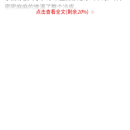
密密麻麻的堆满了整个冷库。
点击查看全文(剩余
20
%)
警方在这个工厂的其它地方，也找到许多
穿山甲的尸体。这些穿山甲都已经被剥掉了皮
毛，只剩下了光秃秃的尸体，而这些尸体都被
工厂的工作人员随意放到了环境恶劣的地方，
上面沾满了污垢显得非常肮脏。