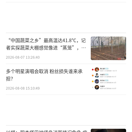
“中国蔬菜之乡”最高温达41.8℃，记
者实探蔬菜大棚感觉像进“蒸笼”，有
村民称只能凌晨两点起来干活
2026-08-07 13:26:40
多个明星演唱会取消 粉丝损失谁来承
担？
2026-08-08 15:10:49