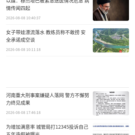
以媒：穆杰塔巴被紧急送医情况危急 病
情传闻四起
2026-08-08 10:40:37
女子带娃漂流落水 教练员称不敢捞 安
全承诺成空谈
2026-08-08 10:11:18
河南重大刑事案嫌疑人落网 警方不懈努
力终见成果
2026-08-08 17:46:18
为增加满意率 城管局打12345投诉自己
五年造假被曝光