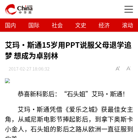
国内
国际
社会
文史
经济
滚动
艾玛·斯通15岁用PPT说服父母退学追
梦 想成为卓别林
2017-02-27 18:06:32
恭喜新科影后：“石头姐”艾玛·斯通！
艾玛·斯通凭借《爱乐之城》获最佳女主
角，从威尼斯电影节捧起影后，到拿下奥斯卡
小金人，石头姐的影后之路从欧洲一直征服到