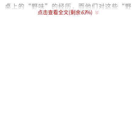
桌上的“野味”的经历，而他们对这些“野
点击查看全文(剩余
63
%)
味”是否涉嫌违法并不知情。
南京野生动物保护NGO组织守望者联盟负
责人姜盟介绍，国家保护动物被端上饭店餐桌
的现象并未被禁绝。除不久前成为“网红”的
穿山甲之外，还有猴子、獐子、亚洲黑熊等野
生动物。上述野生动物均为国家二级保护动
物，部分猴子还名列国家一级保护动物名单。
另外，在华东地区，俗称的“野鸡”也是
个别野味馆的“招牌菜”。姜盟介绍，俗称
的“野鸡”其实是雉鸡，雉鸡的中国亚种已全
部列入国家林业局2000年8月1日发布的《国家
保护的有益的或者有重要经济、科学研究价值