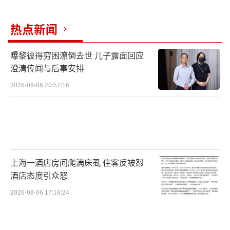
姜盟则认为，除了依法惩处相关违法行
热点新闻
为，还应在社会引导树立拒食野生动物、保护
野生动物的舆论氛围：食用野生动物并不值得
曝黎彼得穷困潦倒去世 儿子露面回应
澄清传闻与后事安排
炫耀，而是一种病态心理作祟。
2026-08-06 20:57:16
上海一酒店房间爬满床虱 住客反被怼
酒店态度引众怒
2026-08-06 17:16:24