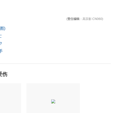
(
责任编辑
：高宗影 CN060)
图)
亡
？
手
受伤