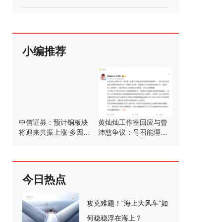
小编推荐
中信证券：预计铜板块
黄灿灿工作室回应与曾
将迎来共振上涨 多因素
沛慈争议：号召能理智
助推铜价上涨
发言
今日热点
攻克难题！“海上大风车”如
何稳稳浮在海上？