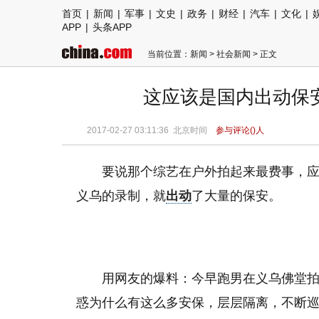
首页
|
新闻
|
军事
|
文史
|
政务
|
财经
|
汽车
|
文化
|
APP
|
头条APP
当前位置：
新闻
>
社会新闻
> 正文
这应该是国内出动保
2017-02-27 03:11:36
北京时间
参与评论(
)人
要说那个综艺在户外拍起来最费事，
义乌的录制，就
出动
了大量的保安。
用网友的爆料：今早跑男在义乌佛堂
惑为什么有这么多安保，层层隔离，不断