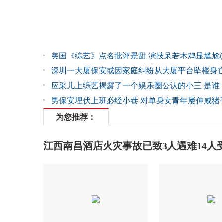
美国《综艺》点名批评景甜 演技呆若木鸡显尴尬(
深圳一大厦保安或因家庭纠纷从大厦平台坠楼身
应采儿上综艺揭露了一个娱乐圈公认的小三 是谁
男保安埋伏上班必经小巷 对单身女青年屡伸咸猪
为您推荐：
江西南昌酒店火灾事故已致3人遇难14人