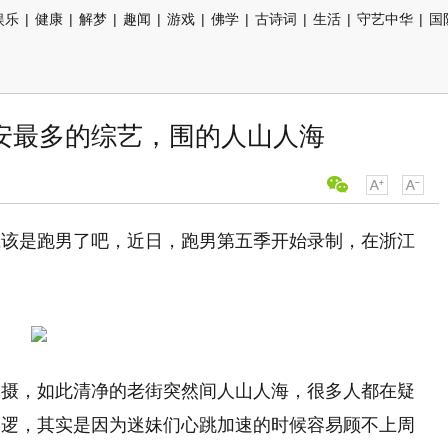
娱乐
|
健康
|
解梦
|
趣闻
|
游戏
|
佛学
|
古诗词
|
生活
|
守艺中华
|
国
安最多的综艺，围的人山人海
应该是跑男了吧，近日，跑男第五季开始录制，在浙江
拍摄，如此清净的老街突然间人山人海，很多人都在疑
巡逻，其实是因为迷妹们心跳加速的时候容易顾不上周