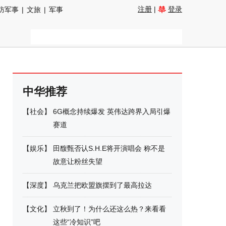
注册
|
登录
防军事
|
文旅
|
军事
中华推荐
【
社会
】
6G概念持续爆发 英伟达跨界入局引爆
赛道
【
娱乐
】
田馥甄否认S.H.E将开演唱会 称不是
故意让粉丝失望
【
深度
】
乌克兰把欧盟旗摆到了最高拉达
【
文化
】
立秋到了！为什么还这么热？来看看
这些“冷知识”吧