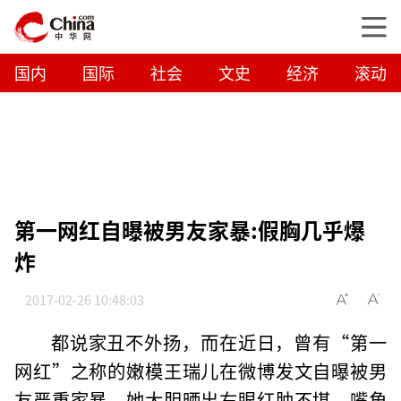
国内
国际
社会
文史
经济
滚动
第一网红自曝被男友家暴:假胸几乎爆
炸
2017-02-26 10:48:03
都说家丑不外扬，而在近日，曾有“第一
网红”之称的嫩模王瑞儿在微博发文自曝被男
友严重家暴，她大胆晒出右眼红肿不堪、嘴角