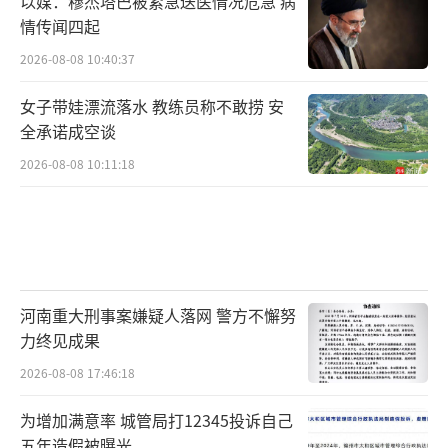
以媒：穆杰塔巴被紧急送医情况危急 病
如果改装车违规，则车主要承担相应责任。
情传闻四起
其次，针对跑车车主，张波说，因车主与
2026-08-08 10:40:37
改装车店形成委托加工承揽的合同关系，在这
女子带娃漂流落水 教练员称不敢捞 安
种情况下，改装店对车辆负有责任。若员工是
全承诺成空谈
私自开车出去，则对车主造成侵权行为，车主
2026-08-08 10:11:18
可以找改装店或驾驶员周某任意一方进行赔
偿。
在这场车祸中，碰撞损坏的货车。记者 李裕锟 摄
河南重大刑事案嫌疑人落网 警方不懈努
力终见成果
不过，如果车主在车辆改装过程中存在不
2026-08-08 17:46:18
当行为，比如明知车辆的安全性能有毛病但没
有告知改装车店，隐瞒车辆性能问题，或者违
为增加满意率 城管局打12345投诉自己
五年造假被曝光