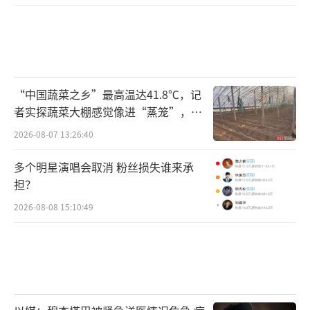
传闻事发司机所在汽车改装店。记者 李裕锟 摄
律师称其中存在多个法律关系
“中国蔬菜之乡”最高温达41.8℃，记
此事故中，驾驶员身亡，路人受伤，跑车
者实探蔬菜大棚感觉像进“蒸笼”，有
受损，后续赔偿如何进行？重庆百君律师事务
村民称只能凌晨两点起来干活
2026-08-07 13:26:40
所专职律师张波分析，其中至少存在三个方面
多个明星演唱会取消 粉丝损失谁来承
法律关系。
担？
首先，针对被撞行人黄某的赔偿问题，张
2026-08-08 15:10:49
波认为，如果排除驾驶员和改装车违规，应该
由保险公司按照正常程序理赔。否则，如果是
周某私自开车出去，则由周某承担，因其已经
死亡，则以其财产为限对伤者黄某进行赔偿。