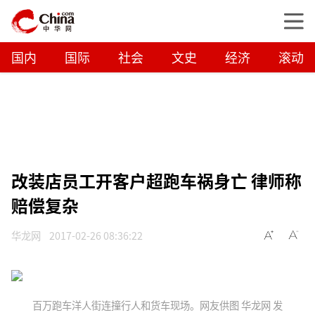
国内
国际
社会
文史
经济
滚动
改装店员工开客户超跑车祸身亡 律师称
赔偿复杂
华龙网
2017-02-26 08:36:22
百万跑车洋人街连撞行人和货车现场。网友供图 华龙网 发