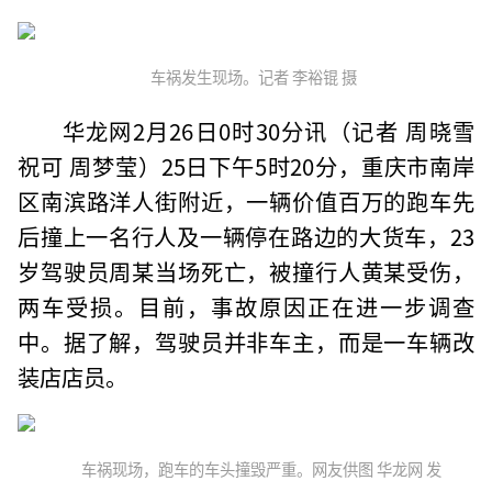
车祸发生现场。记者 李裕锟 摄
华龙网2月26日0时30分讯（记者 周晓雪
祝可 周梦莹）25日下午5时20分，重庆市南岸
区南滨路洋人街附近，一辆价值百万的跑车先
后撞上一名行人及一辆停在路边的大货车，23
岁驾驶员周某当场死亡，被撞行人黄某受伤，
两车受损。目前，事故原因正在进一步调查
中。据了解，驾驶员并非车主，而是一车辆改
装店店员。
车祸现场，跑车的车头撞毁严重。网友供图 华龙网 发