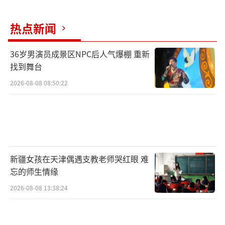
车祸现场，满地挡风玻璃和碳纤维车身碎片。记者 李裕锟 摄
热点新闻
当事驾驶员所在改装店闭口不谈 业内人士
称一般不允许员工试车
36岁男演员成景区NPC后人气爆棚 重新
找到舞台
有知情人士称，事发前，跑车是从龙湖郦
2026-08-08 08:50:22
江附近的一家改装店开出来的，驾驶员黄某正
是该店店员。
记者抵达现场时看到，该改装店距离事故
现场200米左右，店门还开着，店内灯光较暗，
新疆女孩在天津偶遇支教老师哭红眼 难
两名年轻男性正站在店门前聊着什么。提到下
忘的师生情缘
午发生的车祸，两人立即没有了表情，表示什
2026-08-08 13:38:24
么都不知道，接着关了店门离开。隔壁摩托车
店店员也表示，不清楚车祸细节。