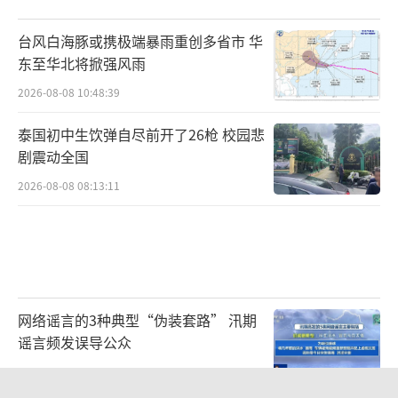
责任？张波表示，这涉及到公司的管理制度，
如果因管理制度存在问题，在这个事情中存在
台风白海豚或携极端暴雨重创多省市 华
重大过错，改装店需要承担相应责任；如果公
东至华北将掀强风雨
司尽到了应有的责任，但员工未履行，改装店
2026-08-08 10:48:39
在这个事情中不存在过失，则对周某不需要承
泰国初中生饮弹自尽前开了26枪 校园悲
担责任。
剧震动全国
2026-08-08 08:13:11
网络谣言的3种典型“伪装套路” 汛期
谣言频发误导公众
2026-08-08 10:47:53