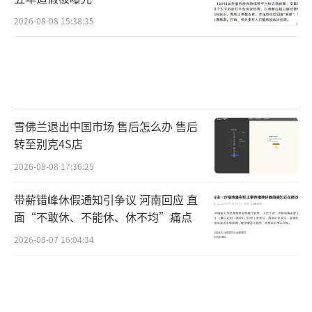
反中华人民共和国道路交通安全法相关规定，
2026-08-08 15:38:35
拼装机动车或者擅自改变机动车已登记的结
构、构造或者特征，或者改变机动车型号、发
动机号、车架号或者车辆识别代号，这些问题
如果与交通事故有关联性，在相关部门检测认
定后，再判定车主责任。
雪佛兰退出中国市场 售后怎么办 售后
转至别克4S店
另外，针对已经身亡的驾驶员周某，张波
2026-08-08 17:36:25
说，如果周某驾车外出是职务行为，则涉及工
伤问题，改装店需进行相关的赔偿。如果不是
带薪错峰休假通知引争议 河南回应 直
职务行为，则要自己承担划定的部分责任。如
面“不敢休、不能休、休不均”痛点
果车主购买了座位险，保险公司也应承担相应
2026-08-07 16:04:34
赔偿责任。
如果周某私自驾车外出，改装店是否承担