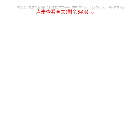
跑车驾驶员当场死亡 事后有自称车主朋友
点击查看全文(剩余
84
%)
的人赶到现场按动了车内按钮
根据南岸交巡警通报，跑车先后与一名行
人黄某及一辆路边停放的货车相撞，23岁跑车
驾驶员周某当场死亡。
记者在车祸现场看到，被撞的货车仍停在
路边，满地都是挡风玻璃和碳纤维车身的碎
片。
据现场知情人士报料，事发后，交巡警、
民警、120救护车等先后赶到现场。随后，消防
方面也赶到现场。