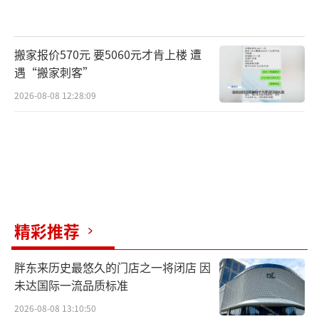
据资深改装车行业内人士透露，业内惯例
来说，汽车改装完成后，一般由车主自己试
搬家报价570元 要5060元才肯上楼 遭
车，不允许员工随便试车。除非车主确实对车
遇“搬家刺客”
不熟悉，才会有专业技术工人在专门的场地试
2026-08-08 12:28:09
车，对车辆进行调试。“当然，这个也没有明
文规定。”该人士说，“也许每个汽车改装店
情况不一样，规矩也不同。”
住在事发路段旁龙湖郦江小区的多名居民
表示，这条路段经常有汽车、摩托车“飙
精彩推荐
车”，在楼上都能听到轰鸣声。记者在现场看
到，大致200米远的地方就有两三家汽车、摩托
胖东来历史最悠久的门店之一将闭店 因
车改装店。“有时候过马路都得看半天，车子
未达国际一流品质标准
开得太快了。”一位居民说道。
2026-08-08 13:10:50