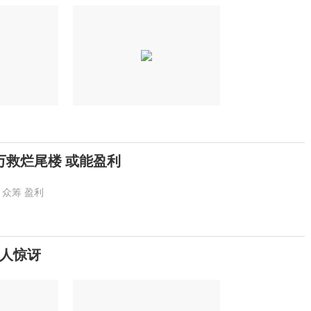
万救烂尾楼 或能盈利
众筹
盈利
人惊讶