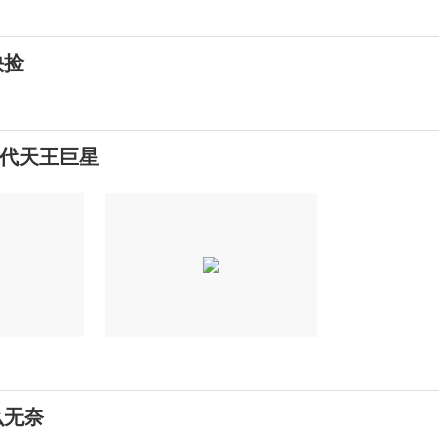
快捡
代天王巨星
么无奈