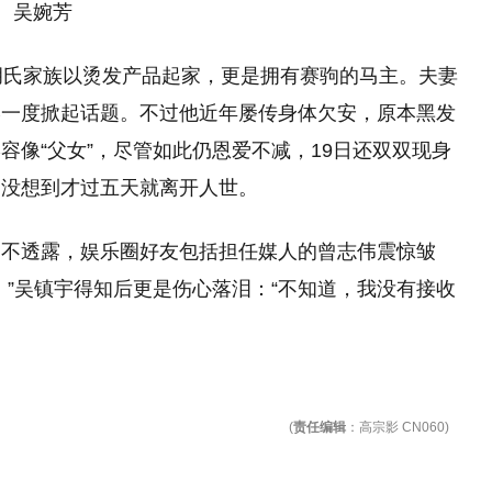
吴婉芳
胡氏家族以烫发产品起家，更是拥有赛驹的马主。夫妻
学一度掀起话题。不过他近年屡传身体欠安，原本黑发
容像“父女”，尽管如此仍恩爱不减，19日还双双现身
，没想到才过五天就离开人世。
调不透露，娱乐圈好友包括担任媒人的曾志伟震惊皱
。”吴镇宇得知后更是伤心落泪：“不知道，我没有接收
(
责任编辑
：高宗影 CN060)