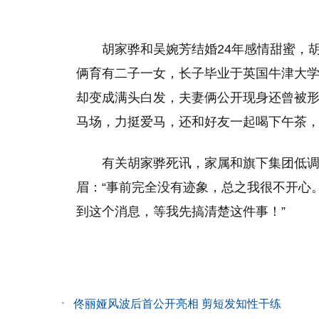
胡家骅和吴婉芳结婚24年感情甜蜜，
俩育有二子一女，长子毕业于英国牛津大
却变成满头白发，夫妻俩公开现身还曾被形
马场，力挺爱马，还和好友一起喝下午茶
有关胡家骅死讯，家属和旗下集团低
眉：“事前完全没有迹象，总之我很不开心
到这个消息，等我先搞清楚这件事！”
佟丽娅风波后首公开亮相 剪短发知性干练