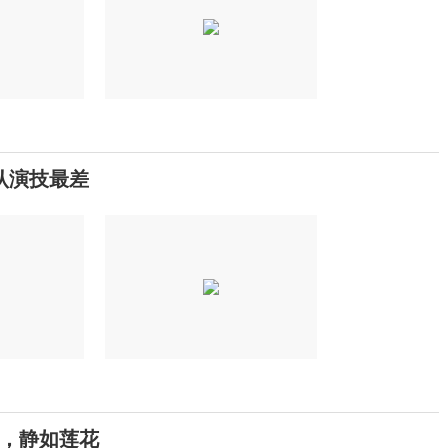
认演技最差
，静如莲花