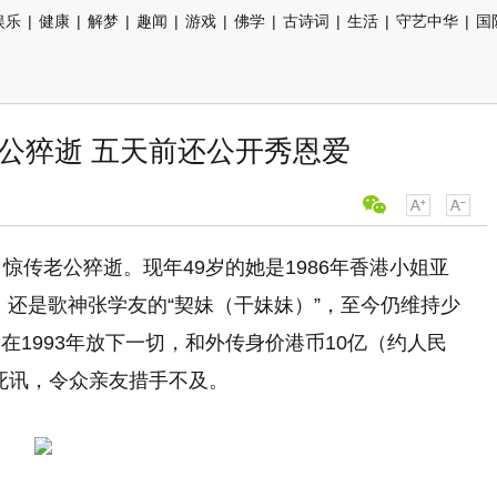
娱乐
|
健康
|
解梦
|
趣闻
|
游戏
|
佛学
|
古诗词
|
生活
|
守艺中华
|
国
公猝逝 五天前还公开秀恩爱
惊传老公猝逝。现年49岁的她是1986年香港小姐亚
”，还是歌神张学友的“契妹（干妹妹）”，至今仍维持少
1993年放下一切，和外传身价港币10亿（约人民
夫死讯，令众亲友措手不及。