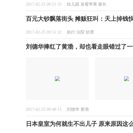
2017-02-25 09:51:33
幼儿园
发霉苹果
家长
百元大钞飘落街头 摊贩狂叫：天上掉钱
2017-02-25 09:51:32
执行
法院
钞票
刘德华捧红了黄渤，却也看走眼错过了一
2017-02-25 09:48:13
刘德华
黄渤
日本皇室为何就生不出儿子 原来原因这