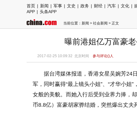
首页
|
新闻
|
军事
|
文史
|
政务
|
财经
|
汽车
|
文化
|
APP
|
头条APP
当前位置：
新闻
>
社会新闻
> 正文
曝前港姐亿万富豪老
2017-02-25 10:09:32
北京时间
参与评论(
)人
据台湾媒体报道，香港女星吴婉芳24日
军，同时赢得“最上镜头小姐”、“才华小姐
女般的美貌。而她入行后受到业界力捧，却在
币8.8亿）富豪胡家骅结婚，突然爆出丈