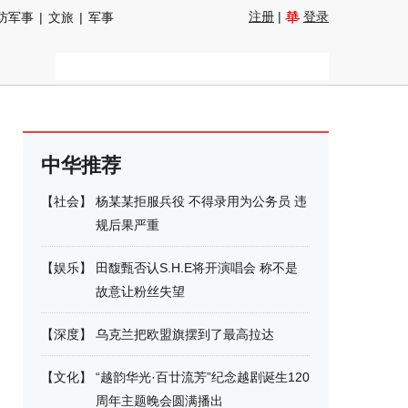
注册
|
登录
防军事
|
文旅
|
军事
中华推荐
【
社会
】
杨某某拒服兵役 不得录用为公务员 违
规后果严重
【
娱乐
】
田馥甄否认S.H.E将开演唱会 称不是
故意让粉丝失望
【
深度
】
乌克兰把欧盟旗摆到了最高拉达
【
文化
】
“越韵华光·百廿流芳”纪念越剧诞生120
周年主题晚会圆满播出