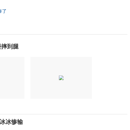
惨了
楼摔到腿
冰冰惨输