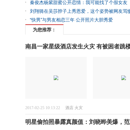
秦俊杰杨紫甜蜜公开恋情：我可能找了个假女友
刘翔骑在吴莎脖子上秀恩爱，这个姿势被网友骂
“快男”与男友相恋三年 公开照片大胆秀爱
为您推荐：
南昌一家星级酒店发生火灾 有被困者跳
2017-02-25 10:13:22
酒店
火灾
明星偷拍照暴露真颜值：刘晓晔美爆，范