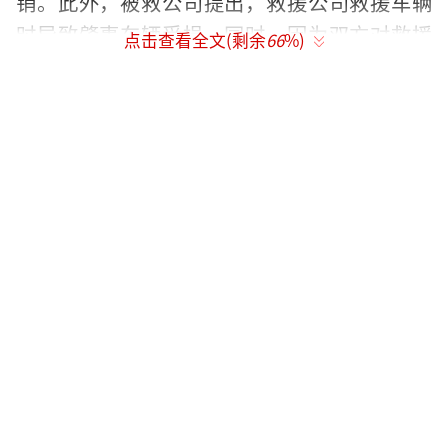
销。此外，被救公司提出，救援公司救援车辆
时导致肇事车辆受损，同时，因为双方对救援
点击查看全文(剩余
66
%)
费争执不下，令公司迟迟无法取车，耗费大量
停车费，且导致车辆无法投入运营，给公司带
来损失，要求救援公司赔偿这部分费用。
救援公司否认损坏了肇事车辆，代理人还
提出，“停车费”是停车场的问题，救援公司
仅仅负责救援，不负责停车保管。
“为了救援方便，救援公司把肇事车辆密
封盖切割后运到救援车辆上。”被救公司代理
人表示，这句话是参与救援的工作人员描述案
情时亲口说的。
“我们最终核实，是车辆的风布不是后