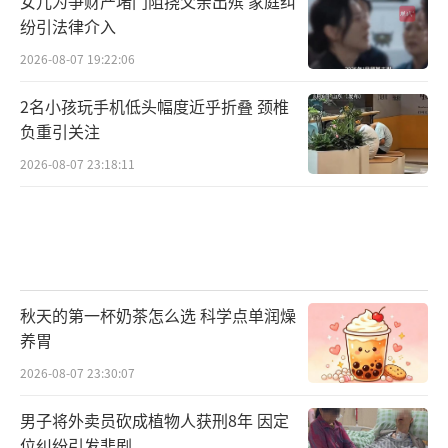
女儿为争财产堵门阻挠父亲出殡 家庭纠
纷引法律介入
2026-08-07 19:22:06
2名小孩玩手机低头幅度近乎折叠 颈椎
负重引关注
2026-08-07 23:18:11
秋天的第一杯奶茶怎么选 科学点单润燥
养胃
2026-08-07 23:30:07
男子将外卖员砍成植物人获刑8年 因定
位纠纷引发悲剧