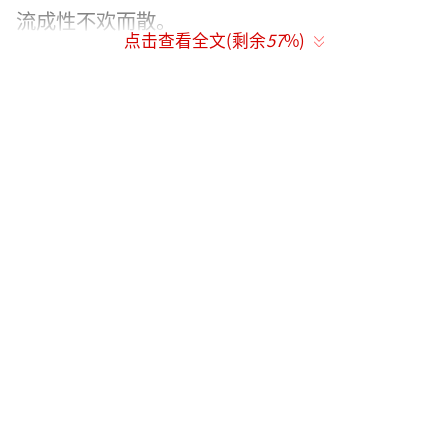
流成性不欢而散。
点击查看全文(剩余
57
%)
为进一步寻求刺激，马某常出入性用品商
店。其间，一位店主向他推荐了一款药。马某
购买后，深信该药能让人失去记忆，却苦恼于
连日来找不到合适对象“试验”效果，这种不
良思想让他最终走上了犯罪的道路。
在女网友粥里下药
几个月前，马某通过微信“附近的人”，
添加了一位好友———贾某，两个人只是简单聊
过几句，并未见面。
2月9日，贾某生病请假在家，无意中发了
一条微信朋友圈，称自己生病无人照顾。马某