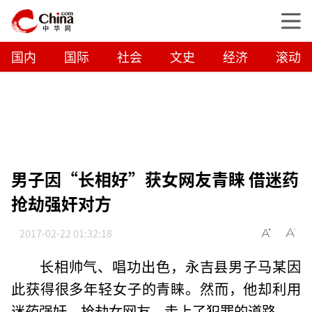
国内
国际
社会
文史
经济
滚动
男子因“长相好”获女网友青睐 借迷药
抢劫强奸对方
2017-02-22 01:32:18
长相帅气、唱功出色，永吉县男子马某因
此获得很多年轻女子的青睐。然而，他却利用
迷药强奸、抢劫女网友，走上了犯罪的道路。