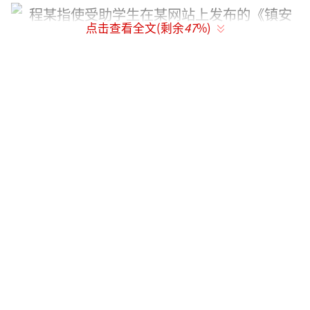
点击查看全文(剩余
47
%)
程某指使受助学生在某网站上发布的《镇安县公安局局长包庇黑社
会逼迫女学生卖淫》帖子。
事后，程某又指使孙某在网上发表《镇安
县官匪一家》、《民不告、官不究什么时候是
个头？我要伸冤！》等文章，将镇安县多起事
件发生的责任统统归责于张某，捏造张某保护
的黑社会在一家酒店砸程某的车辆，张某保护
下的黑社会逼迫中学生卖淫、导致学生死亡
等。网站被点击浏览数十万次，引发大量网民
对张某等人的负面评价。2013年10月开始，孙