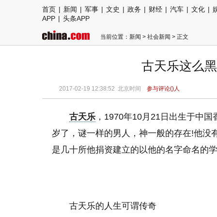
首页
|
新闻
|
军事
|
文史
|
政务
|
财经
|
汽车
|
文化
|
APP
|
头条APP
当前位置：
新闻
>
社会新闻
> 正文
古天乐这么黑
2017-02-19 12:38:52
北京时间
参与评论(
)人
古天乐
，1970年10月21日出生于
岁了，谜一样的男人，神一般的存在!他没
是几十所他捐资建立的以他的名字命名的
古天乐的人生可谓传奇