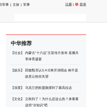
注册
|
登录
防军事
|
文旅
|
军事
中华推荐
【
社会
】
内蒙古“十六运”主宣传片发布 直播共
享体育盛宴
【
娱乐
】
田馥甄否认S.H.E将开演唱会 称不是
故意让粉丝失望
【
深度
】
乌克兰把欧盟旗摆到了最高拉达
【
文化
】
立秋到了！为什么还这么热？来看看
这些“冷知识”吧