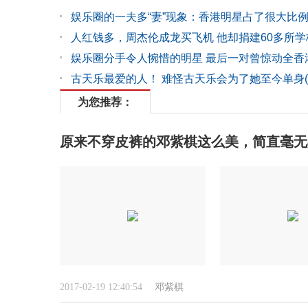
娱乐圈的一夫多“妻”现象：香港明星占了很大比
人红钱多，周杰伦成龙买飞机 他却捐建60多所学
娱乐圈分手令人惋惜的明星 最后一对曾惊动全香
古天乐最爱的人！ 难怪古天乐会为了她至今单身(
为您推荐：
原来不穿皮裤的邓紫棋这么美，简直毫无
2017-02-19 12:40:54
邓紫棋