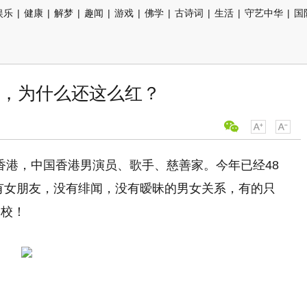
娱乐
|
健康
|
解梦
|
趣闻
|
游戏
|
佛学
|
古诗词
|
生活
|
守艺中华
|
国
，为什么还这么红？
中国香港，中国香港男演员、歌手、慈善家。今年已经48
有女朋友，没有绯闻，没有暧昧的男女关系，有的只
学校！