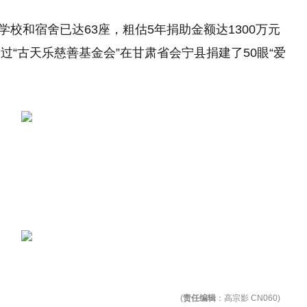
学校和宿舍已达63座，粗估5年捐助金额达1300万元
通过“古天乐慈善基金会”在甘肃省会宁县捐建了50眼“爱
(
责任编辑
：高宗影 CN060)