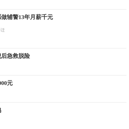
愿做辅警13年月薪千元
拆迁
犯后急救脱险
00元
鸡