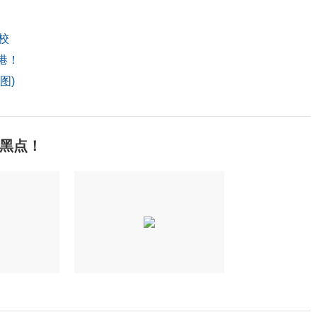
例
校
港！
图)
黑点！