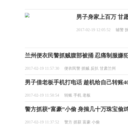
男子身家上百万 甘
2017-02-19 12:05:52
辅警
兰州便衣民警抓贼腹部被捅 忍痛制服嫌
2017-02-19 11:57:30
便衣民警
抓贼
反扒
甘肃兰州
男子借老板手机打电话 趁机给自己转账40
2017-02-19 11:50:54
转账
手机
老板
警方抓获“富豪”小偷 身揣几十万珠宝偷
2017-02-19 11:37:52
警方
抓获
富豪
小偷