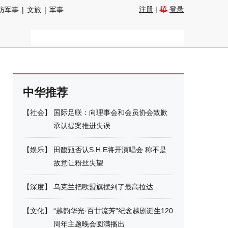
注册
|
登录
防军事
|
文旅
|
军事
中华推荐
【
社会
】
国际足联：向理事会和会员协会致歉
承认提案推进失误
【
娱乐
】
田馥甄否认S.H.E将开演唱会 称不是
故意让粉丝失望
【
深度
】
乌克兰把欧盟旗摆到了最高拉达
【
文化
】
“越韵华光·百廿流芳”纪念越剧诞生120
周年主题晚会圆满播出