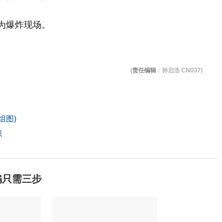
为爆炸现场。
(
责任编辑
：孙启浩 CN037)
组图)
职
骗只需三步