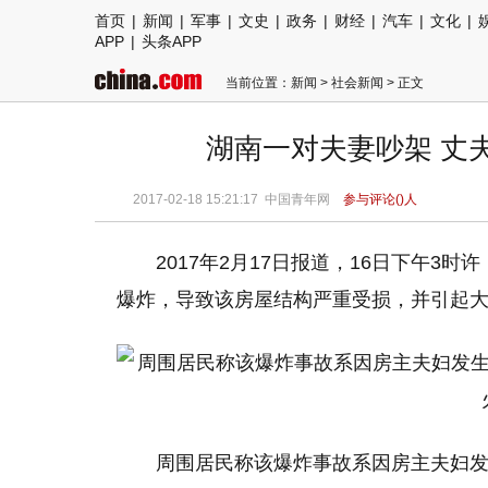
首页
|
新闻
|
军事
|
文史
|
政务
|
财经
|
汽车
|
文化
|
APP
|
头条APP
当前位置：
新闻
>
社会新闻
> 正文
湖南一对夫妻吵架 丈
2017-02-18 15:21:17
中国青年网
参与评论(
)人
2017年2月17日报道，16日下午
爆炸，导致该房屋结构严重受损，并引起
周围居民称该爆炸事故系因房主夫妇