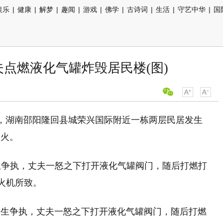
娱乐
|
健康
|
解梦
|
趣闻
|
游戏
|
佛学
|
古诗词
|
生活
|
守艺中华
|
国
夫点燃液化气罐炸毁居民楼(图)
3时许，湖南邵阳隆回县城荣兴国际附近一栋两层民居发生
大火。
发生争执，丈夫一怒之下打开液化气罐阀门，随后打燃