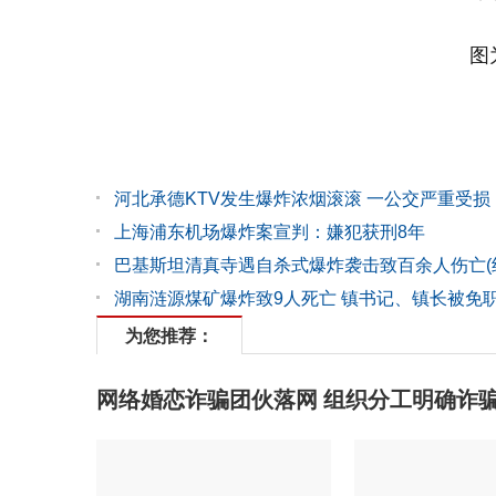
图
河北承德KTV发生爆炸浓烟滚滚 一公交严重受损
上海浦东机场爆炸案宣判：嫌犯获刑8年
巴基斯坦清真寺遇自杀式爆炸袭击致百余人伤亡(
湖南涟源煤矿爆炸致9人死亡 镇书记、镇长被免
为您推荐：
网络婚恋诈骗团伙落网 组织分工明确诈