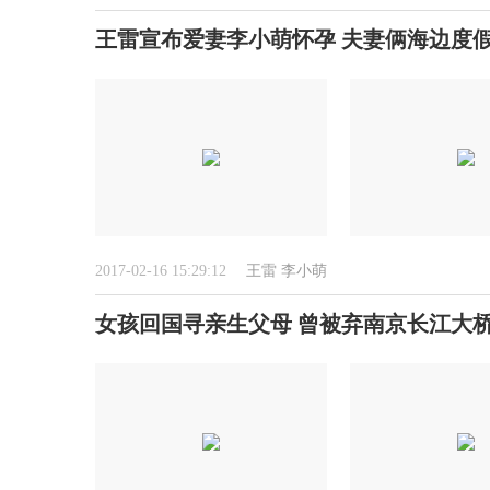
王雷宣布爱妻李小萌怀孕 夫妻俩海边度假
2017-02-16 15:29:12
王雷
李小萌
女孩回国寻亲生父母 曾被弃南京长江大桥