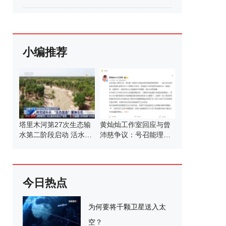
小编推荐
塔里木河第27次生态输
黄灿灿工作室回应与曾
水第二阶段启动 活水滋
沛慈争议：号召能理智
养绿洲
发言
今日热点
为何要将千颗卫星送入太
空？