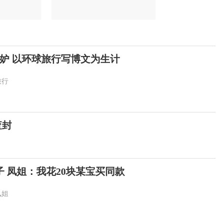
妒 以环球旅行写博文为生计
旅行
查封
子 凤姐：我花20块某宝买同款
凤姐