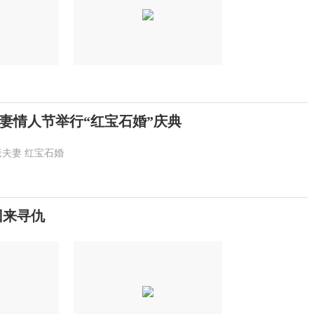
夫妻情人节举行“红宝石婚”庆典
老夫妻
红宝石婚
回来寻仇