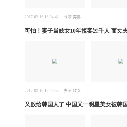
2017-02-16 16:04:41
寻亲
弃婴
可怕！妻子当妓女10年接客过千人 而丈
2017-02-16 18:40:55
妻子
妓女
又败给韩国人了 中国又一明星美女被韩国