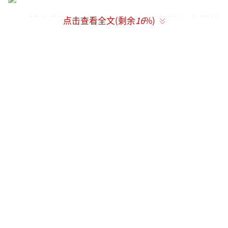
没有彩礼，没有婚纱，在同事和乡亲们的
点击查看全文(剩余
16
%)
见证下，他们结为了夫妻，照片是景女士和她
的女儿，03年出生的女儿给这个家庭带来了不
少欢乐，平日在县城读书的她每晚都会和父母
打电话，到寒暑假，她就会回到山上和父母一
起生活。