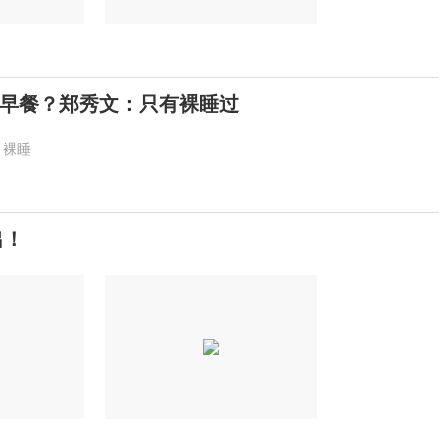
早餐？郑秀文：只有裸睡过
裸睡
出！