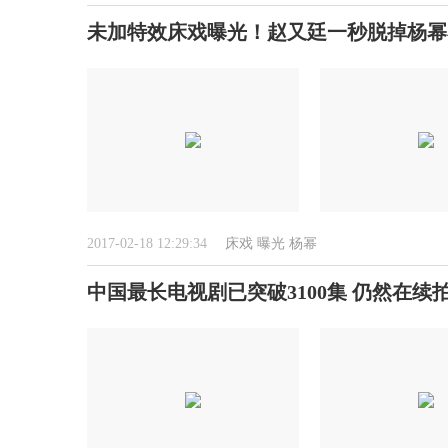
未加特效床戏曝光！赵又廷一秒脱掉杨幂
2017-02-18 12:29:34
床戏
曝光
杨幂
中国最长电视剧已突破3100集 仍然在续