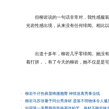
但柳岩说的一句话非常对，我性感服
光岩性感出境，从来没有任何绯闻。相比
出道十多年，柳岩几乎零绯闻。她没
着打拼，，有了今天的柳岩，她不仅是是
柳岩牛仔热裤显蜂腰翘臀 神情迷离秀事业线
柳岩马苏张馨予同台秀身材 遗落不明物体令人尴
中国第一美臀颜值胜杨幂张柏芝，身材压柳岩林