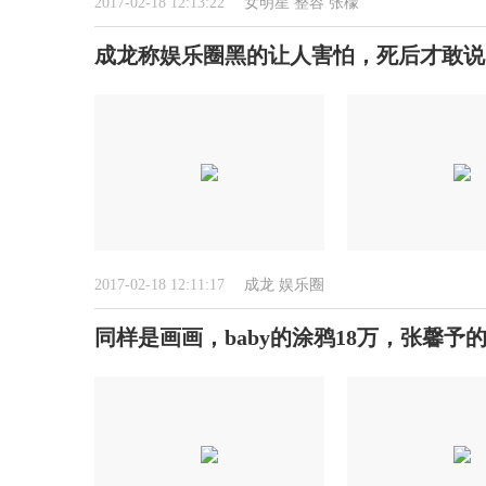
2017-02-18 12:13:22
女明星
整容
张檬
成龙称娱乐圈黑的让人害怕，死后才敢说
2017-02-18 12:11:17
成龙
娱乐圈
同样是画画，baby的涂鸦18万，张馨予