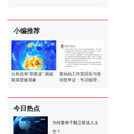
小编推荐
台风也有“双眼皮” 揭秘
黄灿灿工作室回应与曾
眼墙置换现象
沛慈争议：号召能理智
发言
今日热点
为何要将千颗卫星送入太
空？