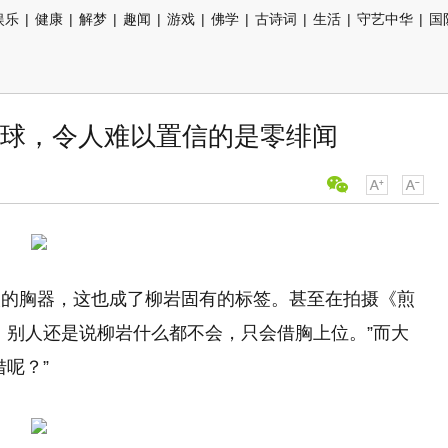
娱乐
|
健康
|
解梦
|
趣闻
|
游戏
|
佛学
|
古诗词
|
生活
|
守艺中华
|
国
球，令人难以置信的是零绯闻
人的胸器，这也成了柳岩固有的标签。甚至在拍摄《煎
，别人还是说柳岩什么都不会，只会借胸上位。”而大
呢？”