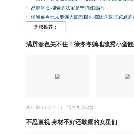
易胖体质 柳岩的法宝是坚持练跳绳
柳岩至今无人娶连大鹏都摇头 都因为这些尴尬的
为您推荐：
满屏春色关不住！徐冬冬躺地毯秀小蛮腰(
2017-02-16 15:44:14
徐冬冬
小蛮腰
不忍直视 身材不好还敢露的女星们