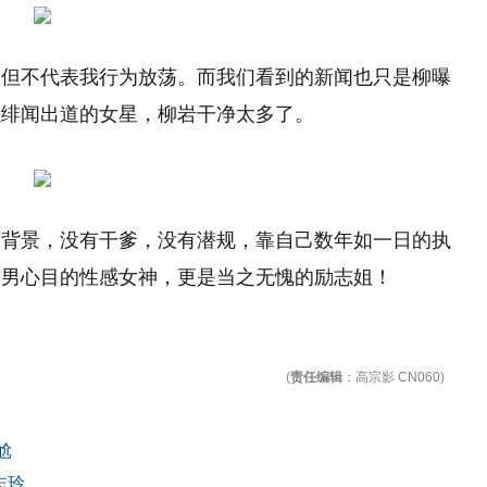
装但不代表我行为放荡。而我们看到的新闻也只是柳曝
以绯闻出道的女星，柳岩干净太多了。
有背景，没有干爹，没有潜规，靠自己数年如一日的执
宅男心目的性感女神，更是当之无愧的励志姐！
(
责任编辑
：高宗影 CN060)
尬
志玲