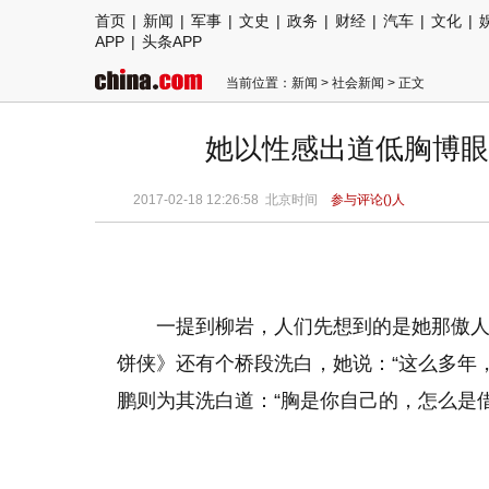
首页
|
新闻
|
军事
|
文史
|
政务
|
财经
|
汽车
|
文化
|
APP
|
头条APP
当前位置：
新闻
>
社会新闻
> 正文
她以性感出道低胸博眼
2017-02-18 12:26:58
北京时间
参与评论(
)人
一提到柳岩，人们先想到的是她那傲
饼侠》还有个桥段洗白，她说：“这么多年
鹏则为其洗白道：“胸是你自己的，怎么是借