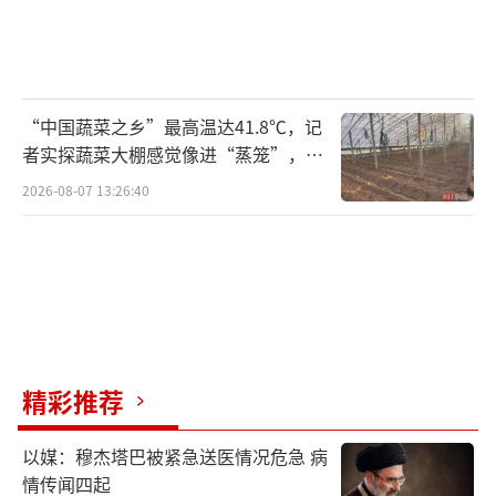
“中国蔬菜之乡”最高温达41.8℃，记
者实探蔬菜大棚感觉像进“蒸笼”，有
村民称只能凌晨两点起来干活
2026-08-07 13:26:40
精彩推荐
以媒：穆杰塔巴被紧急送医情况危急 病
情传闻四起