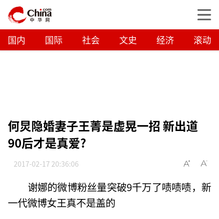
国内
国际
社会
文史
经济
滚动
何炅隐婚妻子王菁是虚晃一招 新出道
90后才是真爱?
2017-02-17 20:36:06
谢娜的微博粉丝量突破9千万了啧啧啧，新
一代微博女王真不是盖的