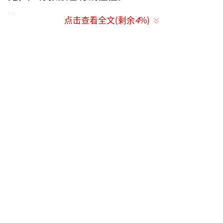
点击查看全文(剩余
4
%)
大亨查了一下这种食物，原来是洋蓟，又
叫法国百合、朝鲜蓟，在食用时口感介于鲜笋
和蘑菇之间，有消渴解酒的功效，营养丰富，
健身养颜，食用价值极高，有“蔬菜之皇”的
美誉。