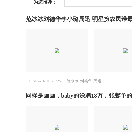
为您推荐：
范冰冰刘德华李小璐周迅 明星扮农民谁
2017-02-16 10:21:25
范冰冰
刘德华
周迅
同样是画画，baby的涂鸦18万，张馨予