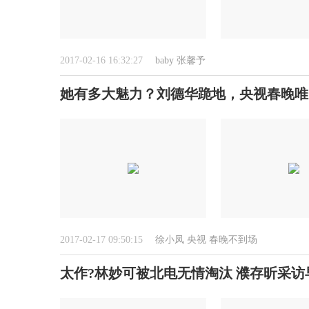
2017-02-16 16:32:27
baby
张馨予
她有多大魅力？刘德华跪地，央视春晚唯
2017-02-17 09:50:15
徐小凤
央视
春晚不到场
太作?林妙可被北电无情淘汰 濮存昕采访