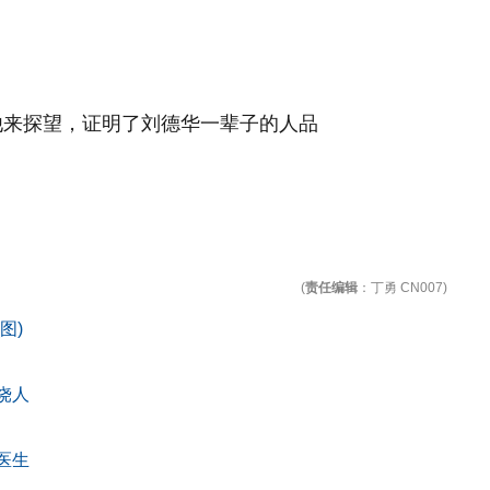
(
责任编辑
：丁勇 CN007)
图)
饶人
医生