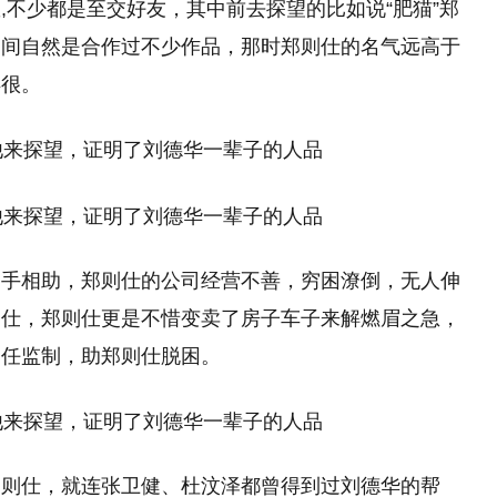
,不少都是至交好友，其中前去探望的比如说“肥猫”郑
之间自然是合作过不少作品，那时郑则仕的名气远高于
得很。
出手相助，郑则仕的公司经营不善，穷困潦倒，无人伸
则仕，郑则仕更是不惜变卖了房子车子来解燃眉之急，
出任监制，助郑则仕脱困。
郑则仕，就连张卫健、杜汶泽都曾得到过刘德华的帮