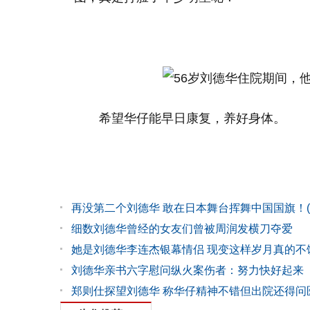
希望华仔能早日康复，养好身体。
再没第二个刘德华 敢在日本舞台挥舞中国国旗！(
细数刘德华曾经的女友们曾被周润发横刀夺爱
她是刘德华李连杰银幕情侣 现变这样岁月真的不
刘德华亲书六字慰问纵火案伤者：努力快好起来
郑则仕探望刘德华 称华仔精神不错但出院还得问