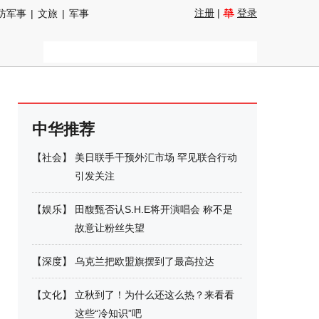
注册
|
登录
防军事
|
文旅
|
军事
中华推荐
【
社会
】
美日联手干预外汇市场 罕见联合行动
引发关注
【
娱乐
】
田馥甄否认S.H.E将开演唱会 称不是
故意让粉丝失望
【
深度
】
乌克兰把欧盟旗摆到了最高拉达
【
文化
】
立秋到了！为什么还这么热？来看看
这些“冷知识”吧