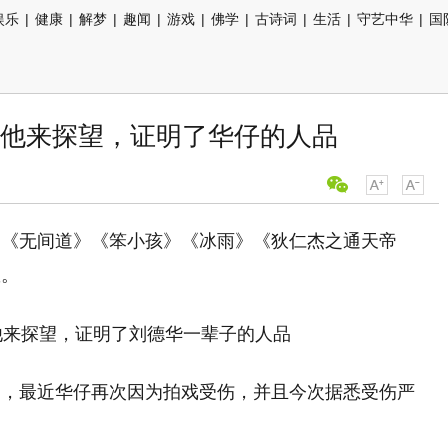
娱乐
|
健康
|
解梦
|
趣闻
|
游戏
|
佛学
|
古诗词
|
生活
|
守艺中华
|
国
，他来探望，证明了华仔的人品
，《无间道》《笨小孩》《冰雨》《狄仁杰之通天帝
数。
为，最近华仔再次因为拍戏受伤，并且今次据悉受伤严