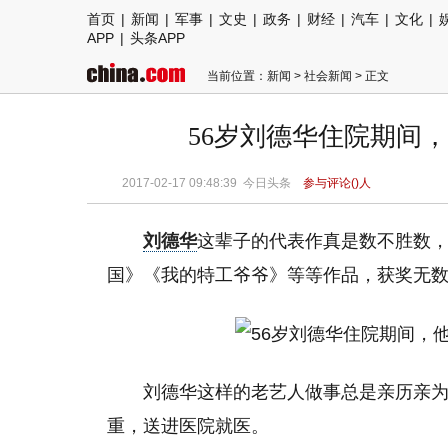
首页
|
新闻
|
军事
|
文史
|
政务
|
财经
|
汽车
|
文化
|
APP
|
头条APP
当前位置：
新闻
>
社会新闻
> 正文
56岁刘德华住院期间
2017-02-17 09:48:39
今日头条
参与评论(
)人
刘德华
这辈子的代表作真是数不胜数
国》《我的特工爷爷》等等作品，获奖无
刘德华这样的老艺人做事总是亲历亲
重，送进医院就医。