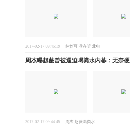
2017-02-17 09:46:19
林妙可
濮存昕
北电
周杰曝赵薇曾被逼迫喝粪水内幕：无奈硬
2017-02-17 09:44:45
周杰
赵薇喝粪水