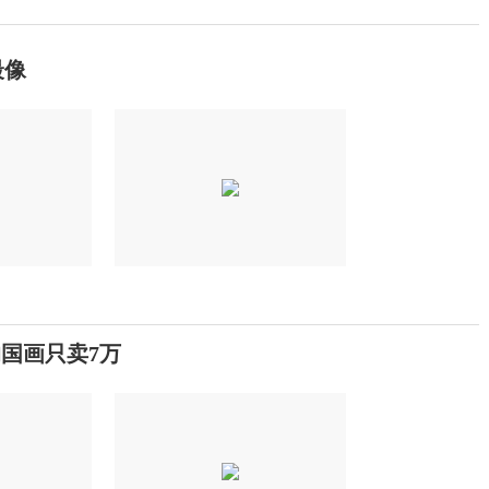
最像
的国画只卖7万