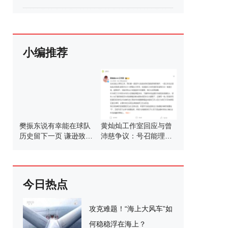
小编推荐
樊振东说有幸能在球队
黄灿灿工作室回应与曾
历史留下一页 谦逊致敬
沛慈争议：号召能理智
新东家
发言
今日热点
攻克难题！“海上大风车”如
何稳稳浮在海上？