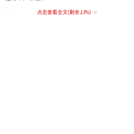
点击查看全文(剩余
13
%)
老板娘黄小梅，45岁，右手只有无名指和
小拇指，就这两根手指夹着筷子，包一个抄手
两三秒。