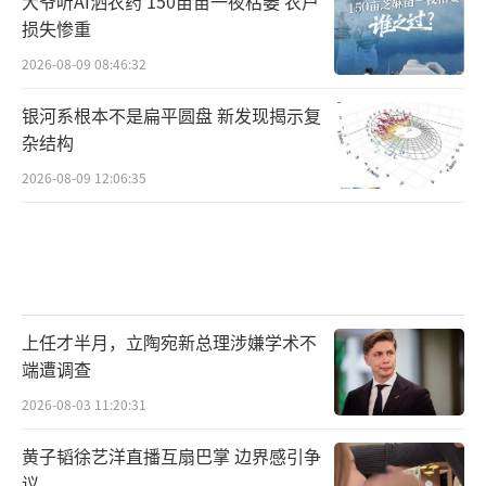
大爷听AI洒农药 150亩苗一夜枯萎 农户
损失惨重
2026-08-09 08:46:32
银河系根本不是扁平圆盘 新发现揭示复
杂结构
2026-08-09 12:06:35
上任才半月，立陶宛新总理涉嫌学术不
端遭调查
2026-08-03 11:20:31
黄子韬徐艺洋直播互扇巴掌 边界感引争
议