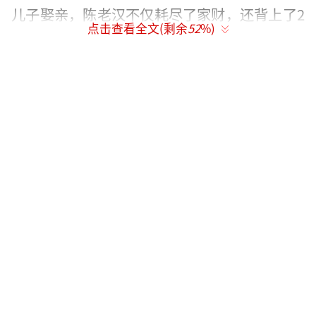
儿子娶亲，陈老汉不仅耗尽了家财，还背上了2
点击查看全文(剩余
52
%)
0多万元债务。可谁会想到，就在一对新人的洞
房花烛之夜，一场激烈的争吵后，新郎竟然用
锤子砸向新娘的头部致其丧命，给家庭及社会
留下了难以愈合的伤痛。
事后了解到，双方争执的竟是已支付的11
万元彩礼，令人不禁扼腕叹息。其实，对多地
农村适龄青年来说，越来越高的彩礼正成为他
们最沉重的负担。“儿子娶媳妇，爹娘脱层
皮”，动辄几十万的彩礼，给本应喜庆的婚
事，蒙上了一层浓重的阴影。
那么，天价彩礼缘何在多地频频出现？它
给适龄青年的家庭带来了哪些影响？如何打破