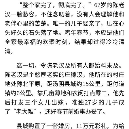
“整个家完了，彻底完了。”67岁的陈老
汉一脸愁容，不住念叨着，没有人会理解他和
老伴心里的苦楚。唯一的儿子娶亲了，压在心
头好久的石头落了地。鸡年春节，本应是他们
全家最幸福的欢聚时刻，结果却过得冷冷清
清。
这一切，令陈老汉及所有人都始料未及。
陈老汉是个憨厚老实的庄稼汉，他所在的村庄
地处豫北平原，距汤阴县城约15公里，距付道
镇约6公里。靠几亩薄地和农闲打点零工，他先
后打发三个女儿出嫁，唯独27岁的儿子成
了“老大难”，还好春节前婚事办妥了。
县城购置了一套婚房，11万元彩礼，为给