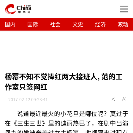
国内
国际
社会
文史
经济
滚动
杨幂不知不觉捧红两大接班人, 范的工
作室只签网红
2017-02-12 09:23:41
说道最近最火的小花旦是哪位呢？莫过于
在《三生三世》里的迪丽热巴了，在剧中出演
凤九的她被誉美过女主杨幂，收视率来讲现在