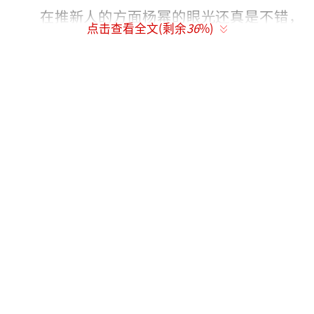
在推新人的方面杨幂的眼光还真是不错，
点击查看全文(剩余
36
%)
除去两小花旦人气越老越高在男演员方面饰演K
O师兄的张彬彬还有张云龙都已经逼近一线了。
此次《三生三世》的演员杨幂的“幂家军”又
是一起出动，几个人也是在微博上轮番上热搜
好不热闹。
相比而言，范冰冰工作室签约的艺人人气
就稍差一些了，在女艺人方面彭晓冉是范冰冰
工作室的艺人，彭晓冉毕业于中国传媒大学，
出道后以主持为主要工作，在签约范冰冰之后
出演了《老九门》中的大土司，但是并没有留
下太深刻的印象。