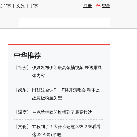
注册
|
登录
防军事
|
文旅
|
军事
中华推荐
【
社会
】
伊媒发布伊朗最高领袖视频 未透露具
体内容
【
娱乐
】
田馥甄否认S.H.E将开演唱会 称不是
故意让粉丝失望
【
深度
】
乌克兰把欧盟旗摆到了最高拉达
【
文化
】
立秋到了！为什么还这么热？来看看
这些“冷知识”吧