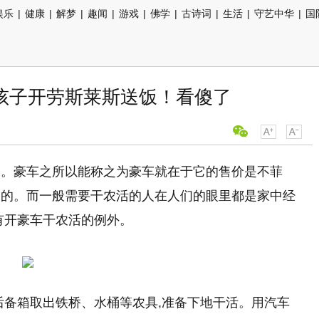
娱乐
|
健康
|
解梦
|
趣闻
|
游戏
|
佛学
|
古诗词
|
生活
|
守艺中华
|
国
孩子开劳斯莱斯送饭！看傻了
表。豪车之所以能称之为豪车就在于它的售价是不菲
俗的。而一般需要干农活的人在人们的眼里都是家中经
有开豪车干农活的例外。
后备箱取出铁桥、水桶等农具,准备下地干活。用汽车