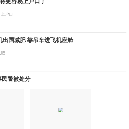
将更容易上户口了
上户口
货机出国减肥 靠吊车进飞机座舱
减肥
事民警被处分