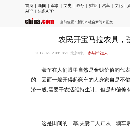
首页
|
新闻
|
军事
|
文史
|
政务
|
财经
|
汽车
|
文化
|
APP
|
头条APP
当前位置：
新闻
>
社会新闻
> 正文
农民开宝马拉农具，
2017-02-12 09:18:21
北京时间
参与评论(
)人
豪车在人们眼里自然是金钱价值的代
的。因而一般开得起豪车的人身家自是不
济一般,需要干农活维持生计。但是却偏偏
这是田间的一幕,夫妻二人正从一辆车