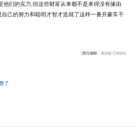
饭是他们的实力,但这些财富从来都不是来得没有缘由
过自己的努力和聪明才智才造就了这样一番开豪车干
(
责任编辑
：高宗影 CN060)
楚了