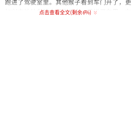
跑进了驾驶室里。其他猴子看到车门开了，更
加兴奋地从车顶全部跑下来，跳进了车里，在
点击查看全文(剩余
6
%)
车里大闹天宫起来。
一只猴子站在驾驶位置上，趴上方向盘
上，两只手有模有样地抓着方向盘，好像在研
究怎么开车，看起来还真像个老司机啊。