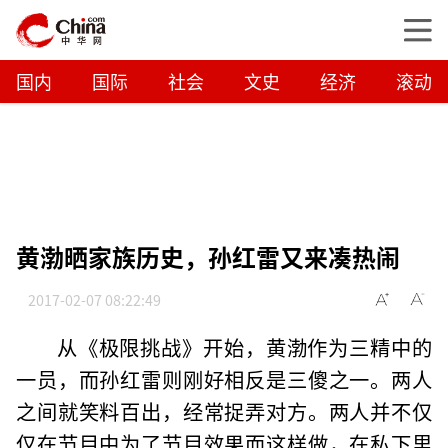
国内
国际
社会
文史
经济
滚动
黄渤晒家族历史，孙红雷又来凑热闹
2017-02-07 08:22:49
从《极限挑战》开始，黄渤作为三精中的
一员，而孙红雷则刚好相反是三傻之一。两人
之间就笑料百出，经常捉弄对方。两人并不仅
仅在节目中为了节目效果而这样做，在私下里