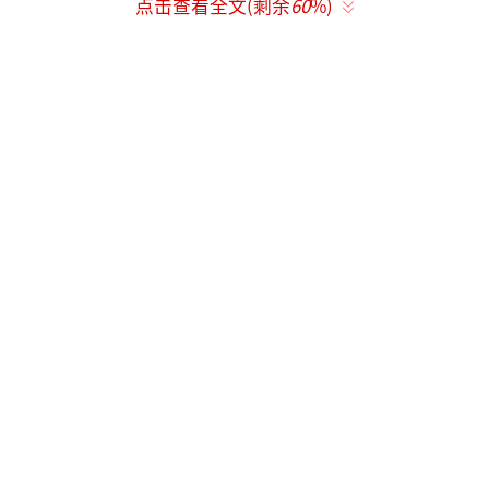
点击查看全文(剩余
60
%)
2月23日晚，警方查处了三处涉嫌存在卖淫嫖娼
违法犯罪活动的场所，查获涉案嫌疑人数百
名。
这三处场所分别为东直门南大街的保利俱
乐部、大钟寺东路的丽海名媛俱乐部，以及板
井路的蓝黛俱乐部。
这场圣诞平安夜前的扫黄行动轰动京城。
新京报记者发现，这三家涉黄俱乐部背
后，隐藏着一条小姐产业链。按照多人讲述，
小姐被一家公司集中招募，再被输送至各夜总
会，并可相互交换，该公司所有者因此参与到
多家夜总会经营中。