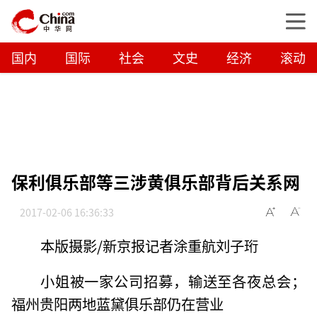
国内
国际
社会
文史
经济
滚动
保利俱乐部等三涉黄俱乐部背后关系网
2017-02-06 16:36:33
本版摄影/新京报记者涂重航刘子珩
小姐被一家公司招募，输送至各夜总会；
福州贵阳两地蓝黛俱乐部仍在营业