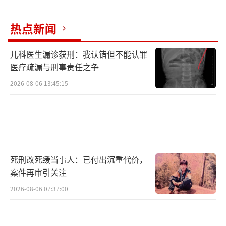
查获，将对个人的出行安排带来不便，还可能
面临罚款等行政处罚，情节严重者甚至可能被
热点新闻
定性为走私。
儿科医生漏诊获刑：我认错但不能认罪
医疗疏漏与刑事责任之争
2026-08-06 13:45:15
死刑改死缓当事人：已付出沉重代价，
案件再审引关注
2026-08-06 07:37:00