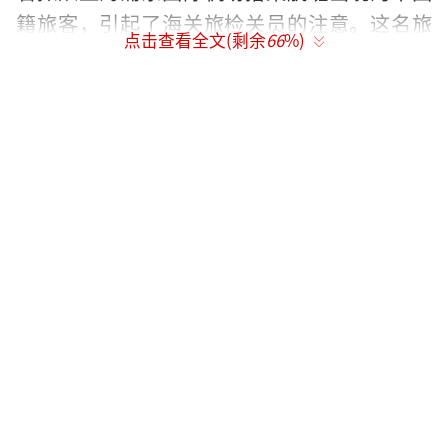
籍旅客，引起了海关旅检关员的注意。这名旅
点击查看全文(剩余
66
%)
客通过无申报通道接受海关检查时，其行李物
品的X光图像可疑。经过复查，海关关员判断这
名旅客存在违规携带货币的嫌疑。开箱查验
后，海关关员发现大量叠装整齐的1060万日币
现金，折合人民币约64万元。
根据国家对货币出入境的管理规定，旅客
进出境每人每次携带的人民币现钞限额为2万
元。若确需携带超过折合美元5000元的外币现
钞出境，应向银行及外汇管理局申领《携带外
汇出境许可证》，海关凭证验放。上述旅客无
法提供相关许可证明，这起案件已移交海关缉
私部门作进一步处理。