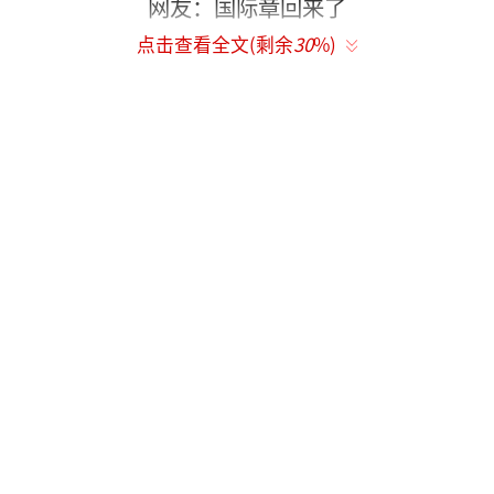
点击查看全文(剩余
30
%)
大年初五迎财神，2月1日，章子怡晒出汪
峰在公交车上拿把手玩儿吊环的视频，视频中
汪峰乐呵呵地做着吊环运动，双腿绷直抬高，
大秀臂力，章子怡笑称：“接到财神后，你就
变酱！”然而却遭到部分网友指责，称这是不
文明行为，“破坏公交设施”，“没素质”。
随后章子怡删了这天微博，小编也觉得删就删
了，不过章子怡却用四个字母让网友愤怒，更
有人觉得章子怡苦心经营的好形象被这四个字
母毁了也够可惜的。