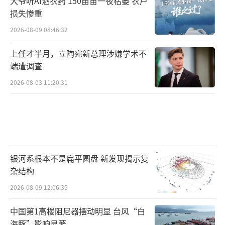
大爷听AI洒农药 150亩苗一夜枯萎 农户
损失惨重
2026-08-09 08:46:32
上任才半月，立陶宛新总理涉嫌学术不
端遭调查
2026-08-03 11:20:31
银河系根本不是扁平圆盘 新发现揭示复
杂结构
2026-08-09 12:06:35
中国第1高楼阻尼器摆动明显 台风“白
海豚”影响显著